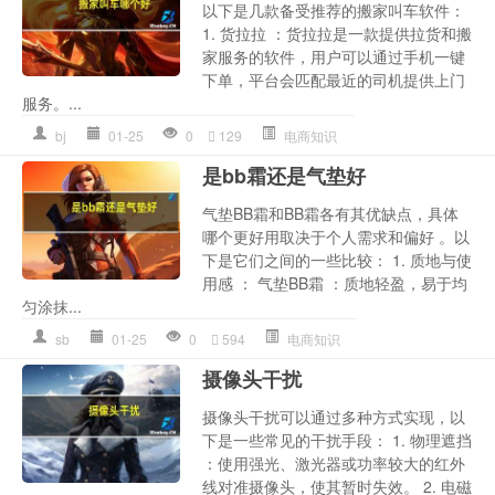
以下是几款备受推荐的搬家叫车软件：
1. 货拉拉 ：货拉拉是一款提供拉货和搬
家服务的软件，用户可以通过手机一键
下单，平台会匹配最近的司机提供上门
服务。...
bj
01-25
0
129
电商知识
是bb霜还是气垫好
气垫BB霜和BB霜各有其优缺点，具体
哪个更好用取决于个人需求和偏好 。以
下是它们之间的一些比较： 1. 质地与使
用感 ： 气垫BB霜 ：质地轻盈，易于均
匀涂抹...
sb
01-25
0
594
电商知识
摄像头干扰
摄像头干扰可以通过多种方式实现，以
下是一些常见的干扰手段： 1. 物理遮挡
：使用强光、激光器或功率较大的红外
线对准摄像头，使其暂时失效。 2. 电磁