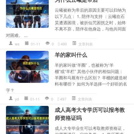
云曦被称为帝后的原因主要可以归纳为
以下几点： 1. 陪伴与支持 ：云曦在石
昊遭遇困境，被折仙咒困扰之时，始终
不离不弃，陪伴在他身边，与他共同面
对困难。 ...
ws
01-11
0
490
文章列表
羊的家叫什么
羊的家叫做“羊圈”，也被称为“羊
棚”或“羊栏” 其他小伙伴的相似问题：
羊圈和马厩有什么区别？ 羊棚的建造材
料有哪些？ 如何为羊选择一个好听的名
字？
yd
01-11
0
497
文章列表
成人高考大专学历可以报考教
师资格证吗
成人大专毕业生可以考取教师资格证，