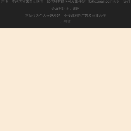
声明：本站内容来自互联网，如信息有错误可发邮件到f_fb#foxmail.com说明，我们
会及时纠正，谢谢
本站仅为个人兴趣爱好，不接盈利性广告及商业合作
小男孩