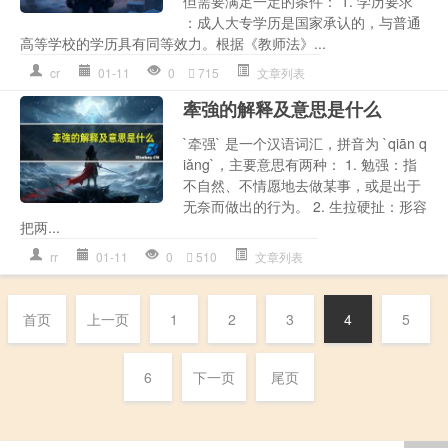
但需要满足一定的条件： 1. 学历要求
：成人大专学历是国家承认的，与普通
高等学校的学历具有同等效力。根据《教师法》...
cr
01-11
0
715
文章列表
牽強的解释及意思是什么
`牵强` 是一个汉语词汇，拼音为 `qiān q
iǎng`，主要意思有两种： 1. 勉强：指
不自然、不情愿地去做某事，或是出于
无奈而做出的行为。 2. 生拉硬扯：形容
把两...
rr
01-11
0
510
文章列表
首页
上一页
1
2
3
4
5
6
下一页
尾页