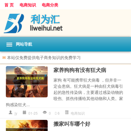
首 页
电商知识
电商分类
网站导航
✉
本站仅免费提供电子商务知识的免费学习
家养狗狗有没有狂犬病
家狗 有可能携带狂犬病毒 ，但并非一
定会患病。狂犬病是一种由狂犬病毒引
起的急性传染病，主要通过感染动物的
咬伤、抓伤传播给其他动物和人类。家
狗感染狂犬...
jy
01-25
0
6
电商知识
搬家叫车哪个好