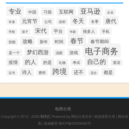
专业
亚马逊
互联网
习俗
中国
企业
冬天
唐代
元宵节
公司
冬季
农村
作者
宋代
平台
很多人
手机
年龄
学校
孩子
春节
攻略
时间
春节期间
新年
技能
电子商务
梦幻西游
游戏
是一个
汤圆
自己的
的人
疫情
的是
考试
礼物
英语
跨境
诗人
还不
都是
证书
费用
适合
电商分类
Copyright © 2012 - 2026
利为汇
Powered by
网站分类目录
|
精选推荐文章
|
网站地
图
|
疑难解答
陕ICP备05009492号