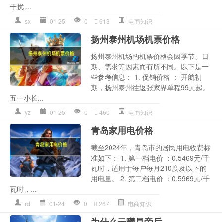
干扰 ...
sx
01-25
0
613
电商知识
扬州泰州机场机票价格
扬州泰州机场的机票价格会因季节、日
期、需求等因素而有所不同。以下是一
些参考信息： 1. 促销价格 ： 开航初
期，扬州泰州往返张家界单程99元起。
五一小长...
yz
01-25
0
460
电商知识
青岛家用电价格
截至2024年，青岛市的居民用电收费标
准如下： 1. 第一档电价 ：0.5469元/千
瓦时，适用于每户每月210度及以下的
用电量。 2. 第二档电价 ：0.5969元/千
瓦时，...
rd
01-24
0
267
电商知识
为什么云曦是帝后