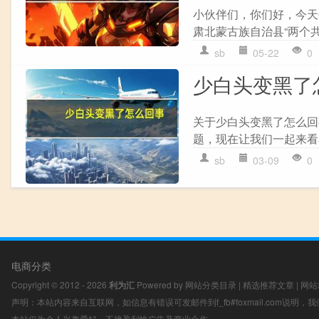
小伙伴们，你们好，今天
肃北蒙古族自治县“两个共
sb
05-22
0
少白头变黑了
关于少白头变黑了怎么回
题，现在让我们一起来看看
sb
03-09
0
电商分类
Copyright © 2012 - 2026
利为汇
Powered by
网站分类目录
|
精选推荐文章
|
网站
声明：本站内容来自互联网，如信息有错误可发邮件到f_fb#foxmail.com说明
本站仅为个人兴趣爱好，不接盈利性广告及商业合作