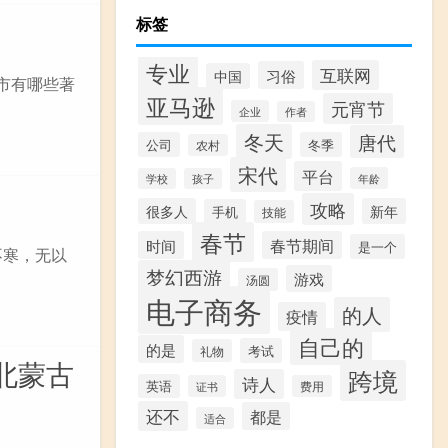
标签
专业
互联网
习俗
中国
市有哪些著
亚马逊
元宵节
企业
作者
冬天
唐代
公司
冬季
农村
宋代
平台
年龄
学校
孩子
攻略
很多人
新年
手机
技能
春节
时间
春节期间
是一个
不寒，无以
梦幻西游
游戏
汤圆
电子商务
的人
疫情
自己的
的是
考试
礼物
北蒙古
跨境
诗人
英语
证书
费用
还不
都是
适合