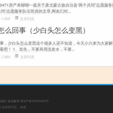
0471房产来聊聊一篇关于肃北蒙古族自治县“两个共同”志愿服
同”志愿服务队伍简述的文章,网友们对...
905
文章列表
怎么回事（少白头怎么变黑）
事，少白头怎么变黑这个很多人还不知道，今天小六来为大家解
吧！ 1、首先，不要再用洗发水，不要...
980
文章列表
地图
|
疑难解答
陕ICP备05009492号
，我们会及时纠正，谢谢