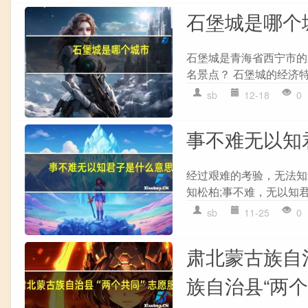
石堡城是哪个
石堡城是青海省西宁市的
名景点？ 石堡城的经济
sb
12-18
0
事不难无以知
经过艰难的考验，无法知
知松柏;事不难，无以知君
sb
11-25
0
肃北蒙古族自
族自治县“两个