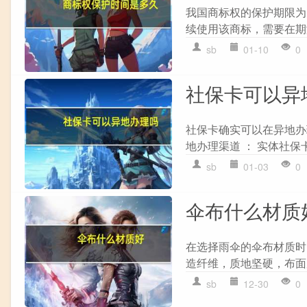
我国商标权的保护期限为
续使用该商标，需要在期满
sb
01-10
0
社保卡可以异
社保卡确实可以在异地办
地办理渠道 ： 实体社保卡
sb
01-03
0
伞布什么材质
在选择雨伞的伞布材质时，以
造纤维，质地坚硬，布面反
sb
12-30
0