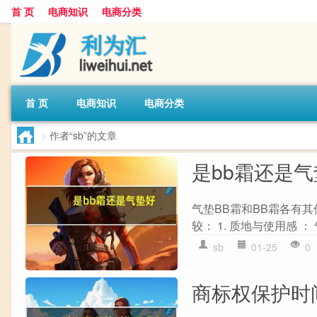
首 页
电商知识
电商分类
首 页
电商知识
电商分类
>
作者“sb”的文章
是bb霜还是
气垫BB霜和BB霜各有
较： 1. 质地与使用感 ：
sb
01-25
0
商标权保护时