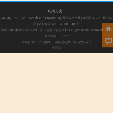
电商分类
Copyright © 2012 - 2026
利为汇
Powered by
网站分类目录
|
精选推荐文章
|
网站地
图
|
疑难解答
陕ICP备05009492号
声明：本站内容来自互联网，如信息有错误可发邮件到f_fb#foxmail.com说明，我们
会及时纠正，谢谢
本站仅为个人兴趣爱好，不接盈利性广告及商业合作
小男孩