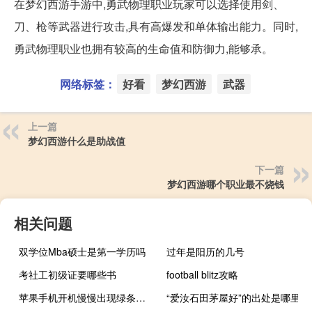
在梦幻西游手游中,勇武物理职业玩家可以选择使用剑、
刀、枪等武器进行攻击,具有高爆发和单体输出能力。同时,
勇武物理职业也拥有较高的生命值和防御力,能够承。
网络标签：
好看
梦幻西游
武器
上一篇
梦幻西游什么是助战值
下一篇
梦幻西游哪个职业最不烧钱
相关问题
双学位Mba硕士是第一学历吗
过年是阳历的几号
考社工初级证要哪些书
football blitz攻略
苹果手机开机慢慢出现绿条咋回事（苹果手机开机慢）
“爱汝石田茅屋好”的出处是哪里