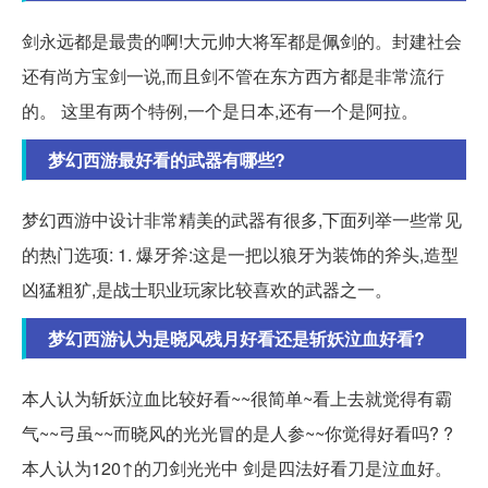
剑永远都是最贵的啊!大元帅大将军都是佩剑的。封建社会
还有尚方宝剑一说,而且剑不管在东方西方都是非常流行
的。 这里有两个特例,一个是日本,还有一个是阿拉。
梦幻西游最好看的武器有哪些?
梦幻西游中设计非常精美的武器有很多,下面列举一些常见
的热门选项: 1. 爆牙斧:这是一把以狼牙为装饰的斧头,造型
凶猛粗犷,是战士职业玩家比较喜欢的武器之一。
梦幻西游认为是晓风残月好看还是斩妖泣血好看?
本人认为斩妖泣血比较好看~~很简单~看上去就觉得有霸
气~~弓虽~~而晓风的光光冒的是人参~~你觉得好看吗? ?
本人认为120↑的刀剑光光中 剑是四法好看刀是泣血好。