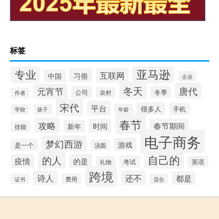
标签
专业
亚马逊
互联网
习俗
中国
企业
冬天
唐代
元宵节
公司
冬季
农村
作者
宋代
平台
很多人
手机
年龄
学校
孩子
春节
攻略
时间
春节期间
新年
技能
电子商务
梦幻西游
游戏
是一个
汤圆
自己的
的人
疫情
的是
考试
礼物
英语
跨境
诗人
还不
都是
证书
费用
适合