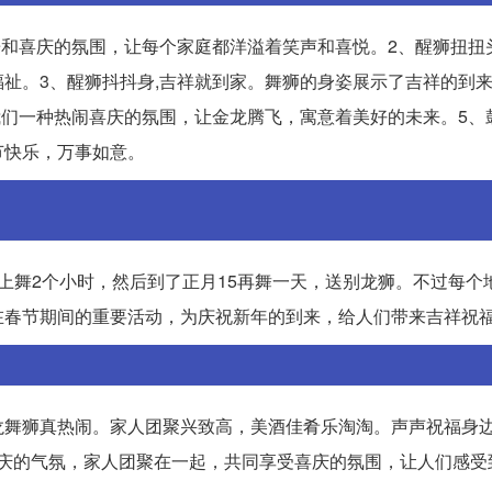
乐和喜庆的氛围，让每个家庭都洋溢着笑声和喜悦。2、醒狮扭扭
祉。3、醒狮抖抖身,吉祥就到家。舞狮的身姿展示了吉祥的到
们一种热闹喜庆的氛围，让金龙腾飞，寓意着美好的未来。5、鼓震锣
节快乐，万事如意。
晚上舞2个小时，然后到了正月15再舞一天，送别龙狮。不过每个
在春节期间的重要活动，为庆祝新年的到来，给人们带来吉祥祝
龙舞狮真热闹。家人团聚兴致高，美酒佳肴乐淘淘。声声祝福身
节庆的气氛，家人团聚在一起，共同享受喜庆的氛围，让人们感受