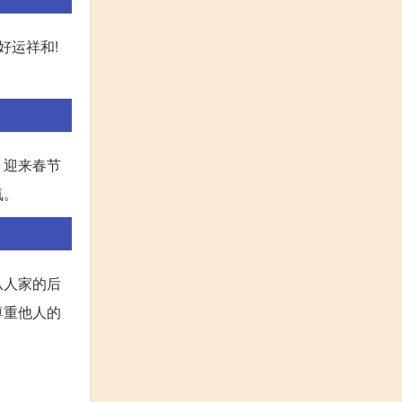
好运祥和!
，迎来春节
氛。
从人家的后
尊重他人的