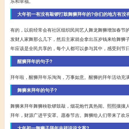
乐和幸福。
大年初一有没有敲锣打鼓舞狮拜年的?你们的地方有没
有的，以前经常会有社区组织民间艺人舞龙舞狮增加春节
发财人家舞那么几下，然后主家就会拿出压岁钱来给舞狮
年应该是全民共享的，每个人都可以参与其中，感受到节
醒狮拜年的句子?
拜年啦，醒狮拜年乐淘淘，万事如意。醒狮的拜年活动充
舞狮来拜年的句子?
舞狮来拜年舞狮秧歌锣鼓敲，烟花炮竹真热闹。熙熙攘攘
拜年，财源广进平安罩。愿春节吉。舞狮给人们带来了欢
大年初一舞狮子拜年吉祥说说文案?