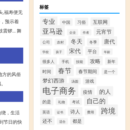
标签
头,福寿便无
专业
来，预示着
互联网
习俗
中国
亚马逊
... 舞
元宵节
企业
作者
冬天
唐代
公司
冬季
农村
宋代
平台
年龄
学校
孩子
攻略
很多人
新年
手机
技能
春节
时间
春节期间
是一个
地方的风俗
梦幻西游
游戏
汤圆
福。
电子商务
的人
疫情
自己的
的是
考试
礼物
跨境
诗人
边绕，生活
英语
证书
费用
还不
都是
到节日的快
适合