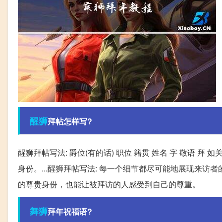
醒狮
拜帖怎样写?
醒狮拜帖写法: 爵位(有的话) 职位 籍贯 姓名 字 敬语 
身份。...醒狮拜帖写法: 每一个细节都尽可能地展现来
的尊贵身份，也能让被拜访的人感受到自己的尊重。
舞狮
拜年祝福语?