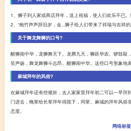
1、狮子到人家或商店拜年，送上祝福，使人们欢乐不已。
2、“炮竹声声辞旧岁，金...狮子给人们带来了祥瑞与吉
关于舞龙舞狮的口号?
醒狮闹中华，龙狮舞天下。龙腾九天，狮跃华农。锣鼓敲
笑声扬，舞龙舞狮斗志昂。醒狮闹中华。这些口号形象地
麻城拜年的风俗?
在麻城拜年还有些规矩，去人家家里拜年初二可以一早拜
门进去，晚辈给长辈拜年得跪下，同辈。麻城的拜年风俗
态度。
网络标签