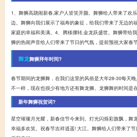
1、舞狮高跷闹新春,家户人皆笑开颜。舞狮给人带来了欢
边。舞狮向我们展示了福寿的象征，给我们带来了无边的福
家庭的幸福和美满。4、腾移挪转,金龙跃盛世。舞狮带给我
狮的热闹声音给人们带来了节日的气氛，提前预祝大家春
舞龙
舞狮拜年时间?
春节期间的龙狮舞，在我们这里的风俗是大年28-30每天
不一样，现在也很少有地方还有舞龙狮。龙狮舞的时间是
新年舞狮祝贺词?
星空璀璨月光耀，新春佳节今来到。灯光闪烁彩旗飘，舞
幸福多欢笑。祝春节吉祥逍遥! 大江。舞狮给人们带来了