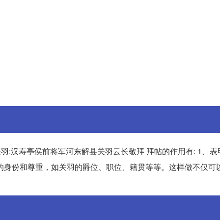
拜 如关羽:汉寿亭侯前将军河东解县关羽云长敬拜 拜帖的作用有: 1、
访者的身份和尊重，如关羽的爵位、职位、籍贯等等。这样做不仅可