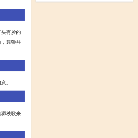
有头有脸的
动，舞狮拜
如意。
雄狮秧歌来