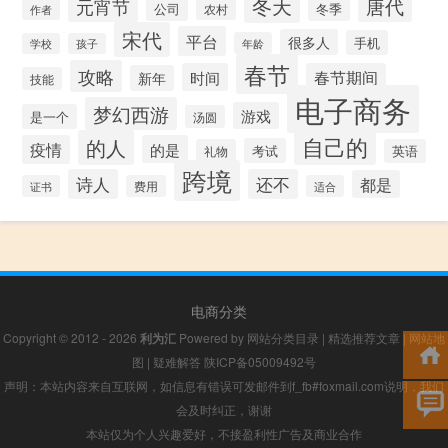
冬天
唐代
元宵节
公司
冬季
农村
作者
宋代
平台
很多人
手机
年龄
学校
孩子
春节
攻略
时间
春节期间
新年
技能
电子商务
梦幻西游
游戏
是一个
汤圆
自己的
的人
疫情
的是
考试
礼物
英语
跨境
诗人
还不
都是
证书
费用
适合
电商分类
Copyright © 2012 - 2026
利为汇
Powered by
网站分类目录
|
精选推荐文章
|
网站地
图
|
疑难解答
陕ICP备05009492号
声明：本站内容来自互联网，如信息有错误可发邮件到f_fb#foxmail.com说明，我们
会及时纠正，谢谢
本站仅为个人兴趣爱好，不接盈利性广告及商业合作