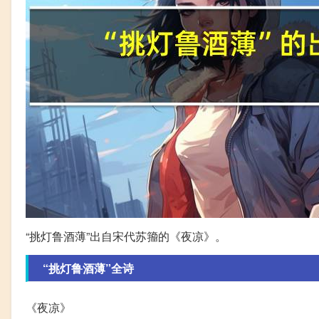
“挑灯鲁酒薄”出自宋代苏籀的《夜凉》。
“挑灯鲁酒薄”全诗
《夜凉》