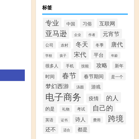
标签
专业
互联网
习俗
中国
亚马逊
元宵节
企业
作者
冬天
唐代
公司
冬季
农村
宋代
平台
年龄
学校
孩子
攻略
很多人
新年
手机
技能
春节
时间
春节期间
是一个
梦幻西游
游戏
汤圆
电子商务
的人
疫情
自己的
的是
考试
礼物
跨境
诗人
英语
证书
费用
还不
都是
适合