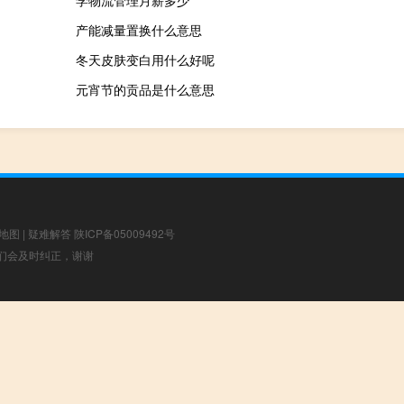
产能减量置换什么意思
冬天皮肤变白用什么好呢
元宵节的贡品是什么意思
地图
|
疑难解答
陕ICP备05009492号
，我们会及时纠正，谢谢