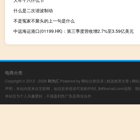
什么是二次谐波制动
不是冤家不聚头的上一句是什么
中远海运港口(01199.HK)：第三季度营收增2.7%至3.59亿美元
电商分类
Copyright © 2012 - 2026
利为汇
Powered by
网站分类目录
|
精选推荐文章
|
网站
声明：本站内容来自互联网，如信息有错误可发邮件到f_fb#foxmail.com说明
本站仅为个人兴趣爱好，不接盈利性广告及商业合作