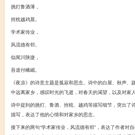
挑灯鲁酒薄，
拊枕越鸡晨。
学术家传业，
风流德有邻。
似闻川陕捷，
吾道付峨岷。
《夜凉》的诗意主题是孤寂和思念。诗中的白屋、秋声、
中远离家乡，感叹时光的飞逝，对春天的渴望，以及对家
诗中提到的挑灯、鲁酒、拊枕、越鸡等描写细节，突出了
描写，表达了他的心情和对家乡的思念。
接下来的两句“学术家传业，风流德有邻”，表达了作者对