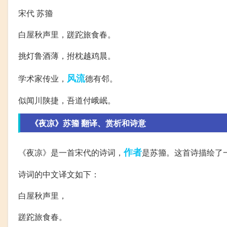
宋代 苏籀
白屋秋声里，蹉跎旅食春。
挑灯鲁酒薄，拊枕越鸡晨。
风流
学术家传业，
德有邻。
似闻川陕捷，吾道付峨岷。
《夜凉》苏籀 翻译、赏析和诗意
作者
《夜凉》是一首宋代的诗词，
是苏籀。这首诗描绘了
诗词的中文译文如下：
白屋秋声里，
蹉跎旅食春。