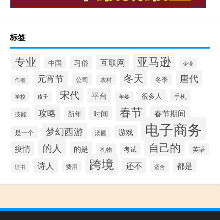
标签
专业
亚马逊
互联网
习俗
中国
企业
冬天
唐代
元宵节
公司
冬季
农村
作者
宋代
平台
很多人
手机
年龄
学校
孩子
春节
攻略
时间
春节期间
新年
技能
电子商务
梦幻西游
游戏
是一个
汤圆
自己的
的人
疫情
的是
考试
礼物
英语
跨境
诗人
还不
都是
证书
费用
适合