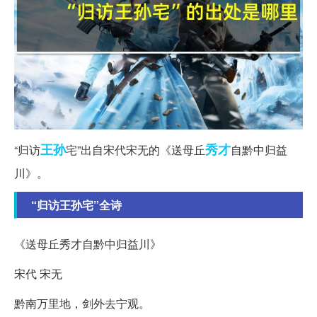
王孙
秀才
“归访
宅”出自宋代宋无的《送母丘
自黔中归益
川》。
“归访王孙宅”全诗
《送母丘秀才自黔中归益川》
宋代 宋无
黔南万里地，剑外去宁观。