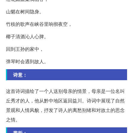
山魈在树间隐身。
竹枝的歌声在峡谷里响彻夜空，
椰子清酒沁人心脾。
回到王孙的家中，
弹琴时会遇到故人。
诗意：
这首诗词描绘了一个人送别母亲的情景，母亲是一位名叫
丘秀才的人，他从黔中地区返回益川。诗词中展现了自然
景观和人情风貌，抒发了诗人的离愁别绪和对故土的思念
之情。
赏析：