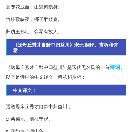
蜀魄花成血，山魈树隐身。
竹枝歌峡夜，椰子醉兹春。
归访王孙宅，弹琴有故人。
《送母丘秀才自黔中归益川》宋无 翻译、赏析和诗
意
诗词
《送母丘秀才自黔中归益川》是宋代无名氏的一首
。
以下是诗词的中文译文、诗意和赏析：
中文译文：
远送母亲丘秀才自黔中归益川，
远离蜀地，前往宁观。
红花如血染满山谷，