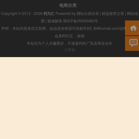
电商分类
Copyright © 2012 - 2026
利为汇
Powered by
网站分类目录
|
精选推荐文章
|
网站地
图
|
疑难解答
陕ICP备05009492号
声明：本站内容来自互联网，如信息有错误可发邮件到f_fb#foxmail.com说明，我们
会及时纠正，谢谢
本站仅为个人兴趣爱好，不接盈利性广告及商业合作
小男孩