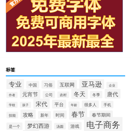
标签
专业
亚马逊
互联网
习俗
中国
企业
冬天
唐代
元宵节
公司
冬季
农村
作者
宋代
平台
很多人
手机
年龄
学校
孩子
春节
攻略
时间
春节期间
新年
技能
电子商务
梦幻西游
游戏
是一个
汤圆