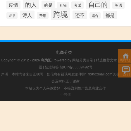
自己的
的人
疫情
的是
考试
礼物
英语
跨境
诗人
还不
都是
证书
费用
适合
电商分类
Copyright © 2012 - 2026
利为汇
Powered by
网站分类目录
|
精选推荐文章
|
网站地
图
|
疑难解答
陕ICP备05009492号
声明：本站内容来自互联网，如信息有错误可发邮件到f_fb#foxmail.com说明，我们
会及时纠正，谢谢
本站仅为个人兴趣爱好，不接盈利性广告及商业合作
小男孩