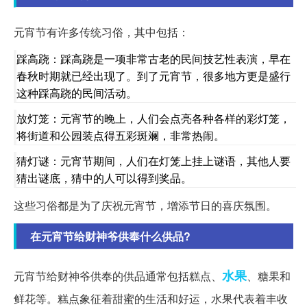
元宵节有许多传统习俗，其中包括：
踩高跷：踩高跷是一项非常古老的民间技艺性表演，早在
春秋时期就已经出现了。到了元宵节，很多地方更是盛行
这种踩高跷的民间活动。
放灯笼：元宵节的晚上，人们会点亮各种各样的彩灯笼，
将街道和公园装点得五彩斑斓，非常热闹。
猜灯谜：元宵节期间，人们在灯笼上挂上谜语，其他人要
猜出谜底，猜中的人可以得到奖品。
这些习俗都是为了庆祝元宵节，增添节日的喜庆氛围。
在元宵节给财神爷供奉什么供品?
水果
元宵节给财神爷供奉的供品通常包括糕点、
、糖果和
鲜花等。糕点象征着甜蜜的生活和好运，水果代表着丰收