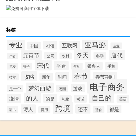
标签
专业
亚马逊
互联网
习俗
中国
企业
冬天
唐代
元宵节
公司
冬季
农村
作者
宋代
平台
很多人
手机
年龄
学校
孩子
春节
攻略
时间
春节期间
新年
技能
电子商务
梦幻西游
游戏
是一个
汤圆
自己的
的人
疫情
的是
考试
礼物
英语
跨境
诗人
还不
都是
证书
费用
适合