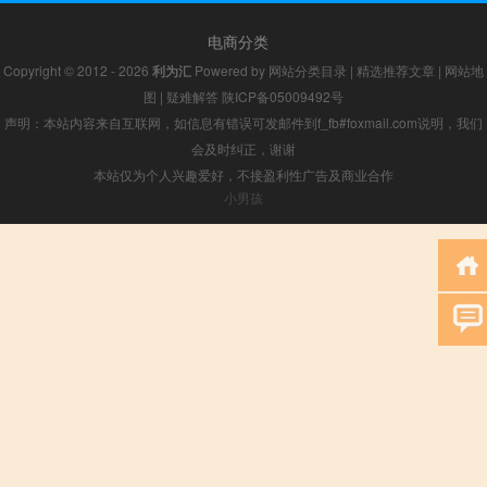
电商分类
Copyright © 2012 - 2026
利为汇
Powered by
网站分类目录
|
精选推荐文章
|
网站地
图
|
疑难解答
陕ICP备05009492号
声明：本站内容来自互联网，如信息有错误可发邮件到f_fb#foxmail.com说明，我们
会及时纠正，谢谢
本站仅为个人兴趣爱好，不接盈利性广告及商业合作
小男孩