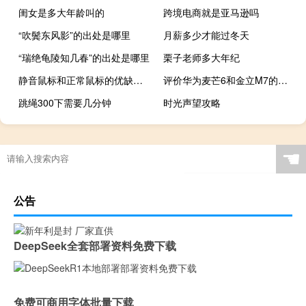
闺女是多大年龄叫的
跨境电商就是亚马逊吗
“吹鬓东风影”的出处是哪里
月薪多少才能过冬天
“瑞绝龟陵知几春”的出处是哪里
栗子老师多大年纪
静音鼠标和正常鼠标的优缺点（静音鼠标）
评价华为麦芒6和金立M7的性能
跳绳300下需要几分钟
时光声望攻略
☚
公告
DeepSeek全套部署资料免费下载
免费可商用字体批量下载