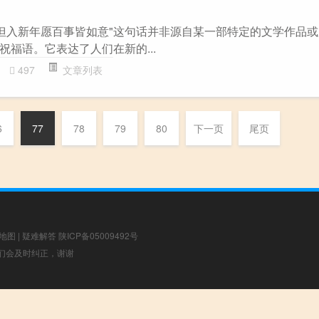
"但入新年愿百事皆如意"这句话并非源自某一部特定的文学作品或
福语。它表达了人们在新的...
497
文章列表
6
77
78
79
80
下一页
尾页
地图
|
疑难解答
陕ICP备05009492号
，我们会及时纠正，谢谢