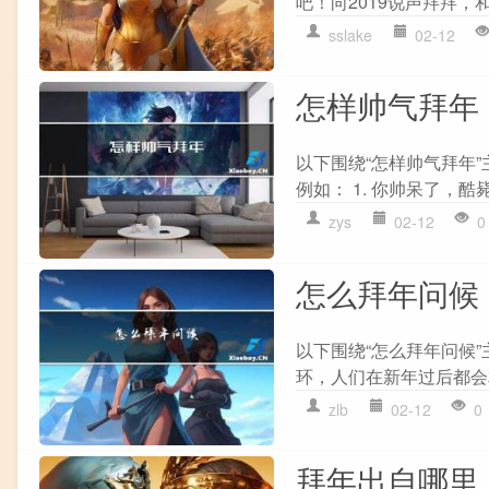
吧！向2019说声拜拜，和
sslake
02-12
怎样帅气拜年
以下围绕“怎样帅气拜年
例如： 1. 你帅呆了，酷毙
zys
02-12
0
怎么拜年问候
以下围绕“怎么拜年问候
环，人们在新年过后都会
zlb
02-12
0
拜年出自哪里