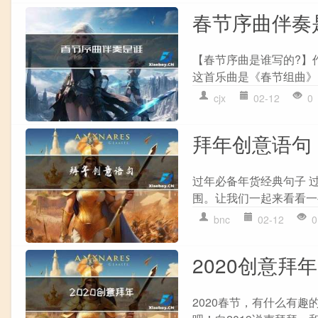
春节序曲伴奏
【春节序曲是谁写的?】
这首乐曲是《春节组曲》
cjx
02-12
0
拜年创意语句
过年必备年货经典句子 
围。让我们一起来看看一些
bnc
02-12
0
2020创意拜年
2020春节，有什么有趣