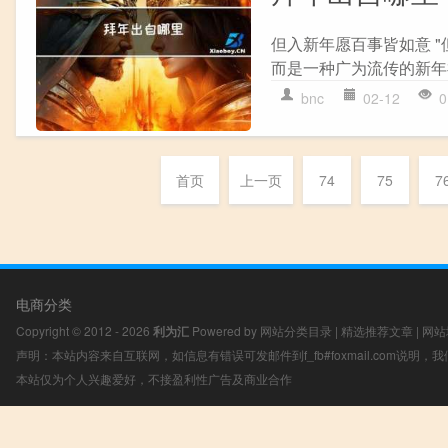
但入新年愿百事皆如意 
而是一种广为流传的新年祝
bnc
02-12
0
首页
上一页
74
75
7
电商分类
Copyright © 2012 - 2026
利为汇
Powered by
网站分类目录
|
精选推荐文章
|
网站
声明：本站内容来自互联网，如信息有错误可发邮件到f_fb#foxmail.com说明
本站仅为个人兴趣爱好，不接盈利性广告及商业合作