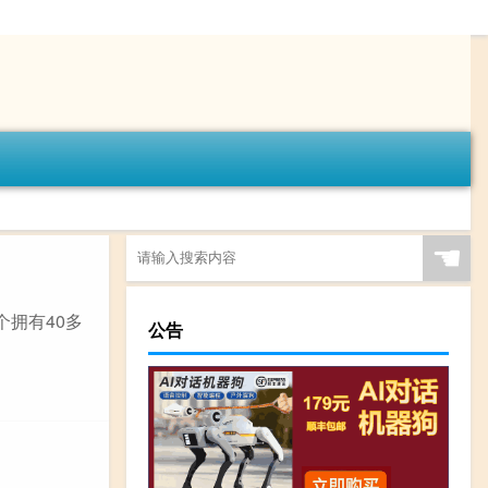
☚
个拥有40多
公告