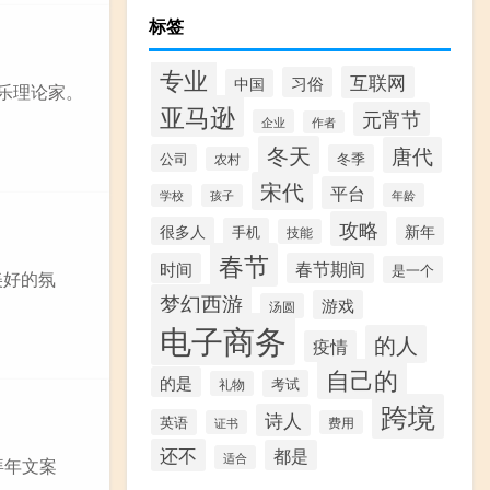
标签
专业
互联网
习俗
中国
乐理论家。
亚马逊
元宵节
企业
作者
冬天
唐代
公司
冬季
农村
宋代
平台
年龄
学校
孩子
攻略
很多人
新年
手机
技能
春节
时间
春节期间
是一个
美好的氛
梦幻西游
游戏
汤圆
电子商务
的人
疫情
自己的
的是
考试
礼物
跨境
诗人
英语
证书
费用
还不
都是
适合
拜年文案