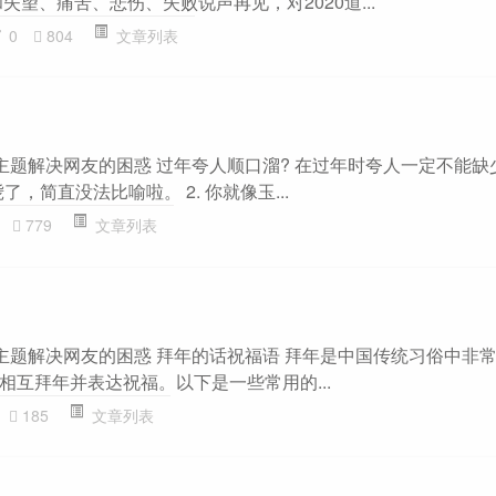
失望、痛苦、悲伤、失败说声再见，对2020道...
0
804
文章列表
”主题解决网友的困惑 过年夸人顺口溜? 在过年时夸人一定不能缺
了，简直没法比喻啦。 2. 你就像玉...
779
文章列表
”主题解决网友的困惑 拜年的话祝福语 拜年是中国传统习俗中非
相互拜年并表达祝福。以下是一些常用的...
185
文章列表