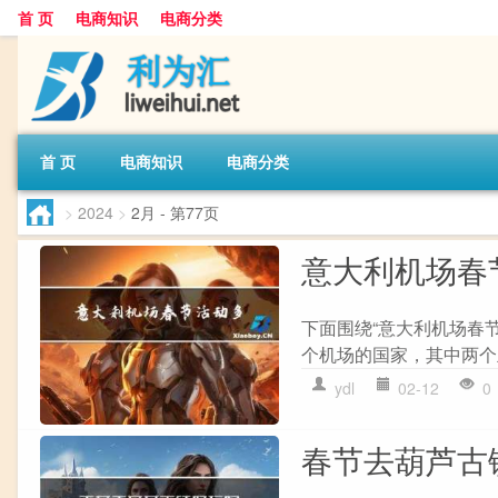
首 页
电商知识
电商分类
首 页
电商知识
电商分类
>
2024
>
2月
- 第77页
意大利机场春
下面围绕“意大利机场春节
个机场的国家，其中两个
ydl
02-12
0
春节去葫芦古