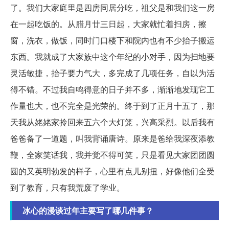
了。我们大家庭里是四房同居分吃，祖父是和我们这一房
在一起吃饭的。从腊月廿三日起，大家就忙着扫房，擦
窗，洗衣，做饭，同时门口楼下和院内也有不少抬子搬运
东西。我就成了大家族中这个年纪的小对手，因为扫地要
灵活敏捷，抬子要力气大，多完成了几项任务，自以为活
得不错。不过我自鸣得意的日子并不多，渐渐地发现它工
作量也大，也不完全是光荣的。终于到了正月十五了，那
天我从姥姥家拎回来五六个大灯笼，兴高采烈。以后我有
爸爸备了一道题，叫我背诵唐诗。原来是爸给我深夜添教
鞭，全家笑话我，我并觉不得可笑，只是看见大家团团圆
圆的又英明勃发的样子，心里有点儿别扭，好像他们全受
到了教育，只有我荒废了学业。
冰心的漫谈过年主要写了哪几件事？