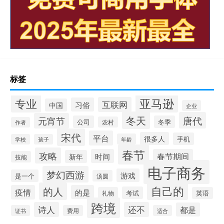
标签
专业
亚马逊
互联网
习俗
中国
企业
冬天
唐代
元宵节
公司
冬季
农村
作者
宋代
平台
很多人
手机
年龄
学校
孩子
春节
攻略
时间
春节期间
新年
技能
电子商务
梦幻西游
游戏
是一个
汤圆
自己的
的人
疫情
的是
考试
礼物
英语
跨境
诗人
还不
都是
证书
费用
适合