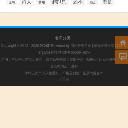
跨境
诗人
还不
都是
证书
费用
适合
电商分类
Copyright © 2012 - 2026
利为汇
Powered by
网站分类目录
|
精选推荐文章
|
网站地
图
|
疑难解答
陕ICP备05009492号
声明：本站内容来自互联网，如信息有错误可发邮件到f_fb#foxmail.com说明，我们
会及时纠正，谢谢
本站仅为个人兴趣爱好，不接盈利性广告及商业合作
小男孩