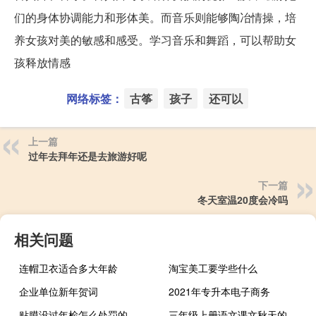
们的身体协调能力和形体美。而音乐则能够陶冶情操，培
养女孩对美的敏感和感受。学习音乐和舞蹈，可以帮助女
孩释放情感
网络标签：
古筝
孩子
还可以
上一篇
过年去拜年还是去旅游好呢
下一篇
冬天室温20度会冷吗
相关问题
连帽卫衣适合多大年龄
淘宝美工要学些什么
企业单位新年贺词
2021年专升本电子商务
贴膜没过年检怎么处罚的
三年级上册语文课文秋天的雨（三年级上册语文课文）