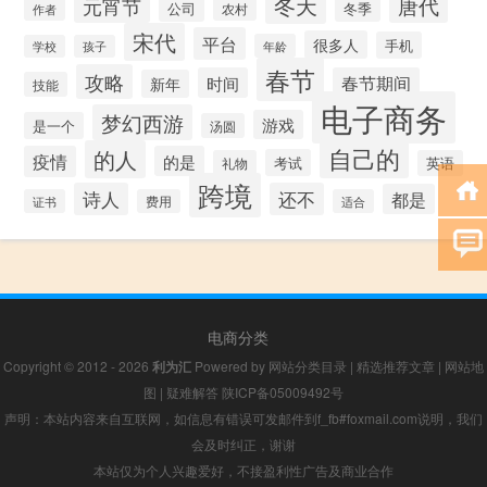
冬天
唐代
元宵节
公司
冬季
农村
作者
宋代
平台
很多人
手机
年龄
学校
孩子
春节
攻略
时间
春节期间
新年
技能
电子商务
梦幻西游
游戏
是一个
汤圆
自己的
的人
疫情
的是
考试
礼物
英语
跨境
诗人
还不
都是
证书
费用
适合
电商分类
Copyright © 2012 - 2026
利为汇
Powered by
网站分类目录
|
精选推荐文章
|
网站地
图
|
疑难解答
陕ICP备05009492号
声明：本站内容来自互联网，如信息有错误可发邮件到f_fb#foxmail.com说明，我们
会及时纠正，谢谢
本站仅为个人兴趣爱好，不接盈利性广告及商业合作