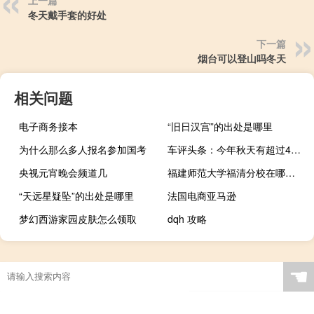
冬天戴手套的好处
下一篇
烟台可以登山吗冬天
相关问题
电子商务接本
“旧日汉宫”的出处是哪里
为什么那么多人报名参加国考
车评头条：今年秋天有超过400万驾车者有没有MoT的违法驾驶危险
央视元宵晚会频道几
福建师范大学福清分校在哪里啊
“天远星疑坠”的出处是哪里
法国电商亚马逊
梦幻西游家园皮肤怎么领取
dqh 攻略
☚