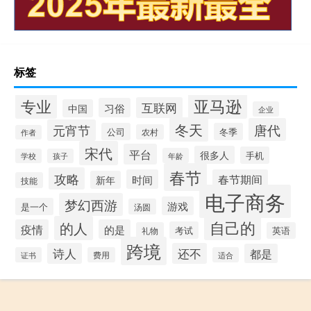
标签
专业
亚马逊
互联网
习俗
中国
企业
冬天
唐代
元宵节
公司
冬季
农村
作者
宋代
平台
很多人
手机
年龄
学校
孩子
春节
攻略
时间
春节期间
新年
技能
电子商务
梦幻西游
游戏
是一个
汤圆
自己的
的人
疫情
的是
考试
礼物
英语
跨境
诗人
还不
都是
证书
费用
适合