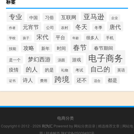
标签
专业
亚马逊
互联网
习俗
中国
企业
冬天
唐代
元宵节
公司
冬季
农村
作者
宋代
平台
很多人
手机
年龄
学校
孩子
春节
攻略
时间
春节期间
新年
技能
电子商务
梦幻西游
游戏
是一个
汤圆
自己的
的人
疫情
的是
考试
礼物
英语
跨境
诗人
还不
都是
证书
费用
适合
电商分类
Copyright © 2012 - 2026
利为汇
Powered by
网站分类目录
|
精选推荐文章
|
网站地
图
|
疑难解答
陕ICP备05009492号