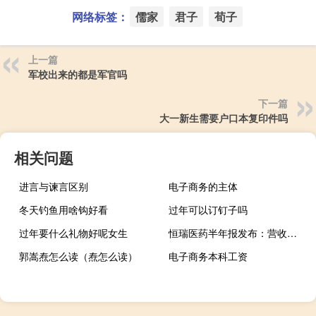
网络标签：
儒家
君子
荀子
上一篇
军校出来的都是军官吗
下一篇
大一新生需要户口本复印件吗
相关问题
进言与谏言区别
电子商务的主体
冬天钓鱼用啥钩好看
过年可以订钉子吗
过年要什么礼物好呢女生
恒瑞医药半年报发布：营收、净利双增业绩重回上升通道
郭嵩焘怎么读（焘怎么读）
电子商务本科工资