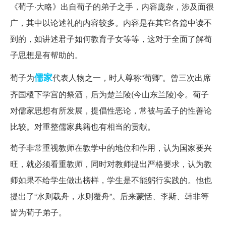
《荀子·大略》出自荀子的弟子之手，内容庞杂，涉及面很
广，其中以论述礼的内容较多。内容是在其它各篇中读不
到的，如讲述君子如何教育子女等等，这对于全面了解荀
子思想是有帮助的。
儒家
荀子为
代表人物之一，时人尊称“荀卿”。曾三次出席
齐国稷下学宫的祭酒，后为楚兰陵(今山东兰陵)令。荀子
对儒家思想有所发展，提倡性恶论，常被与孟子的性善论
比较。对重整儒家典籍也有相当的贡献。
荀子非常重视教师在教学中的地位和作用，认为国家要兴
旺，就必须看重教师，同时对教师提出严格要求，认为教
师如果不给学生做出榜样，学生是不能躬行实践的。他也
提出了“水则载舟，水则覆舟”。后来蒙恬、李斯、韩非等
皆为荀子弟子。