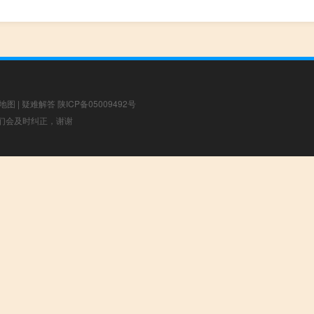
地图
|
疑难解答
陕ICP备05009492号
，我们会及时纠正，谢谢