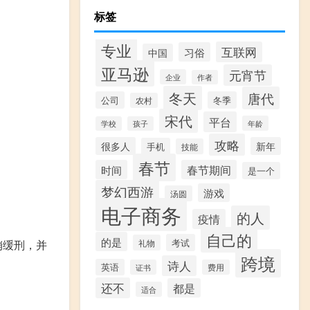
标签
专业
互联网
习俗
中国
亚马逊
元宵节
企业
作者
冬天
唐代
公司
冬季
农村
宋代
平台
年龄
学校
孩子
攻略
很多人
新年
手机
技能
春节
时间
春节期间
是一个
梦幻西游
游戏
汤圆
电子商务
的人
疫情
自己的
的是
考试
销缓刑，并
礼物
跨境
诗人
英语
证书
费用
还不
都是
适合