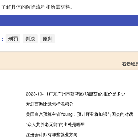
，了解具体的解除流程和所需材料。
：
刑罚
判决
原判
石堡城
2023-10-11广东广州市荔湾区(鸡腿菇)的报价是多少
梦幻西游比武怎样混积分
美国白宫预算主管Young：预计拜登将加强与国会的对话
“众人共养老无能”的出处是哪里
注册会计师有哪些就业方向