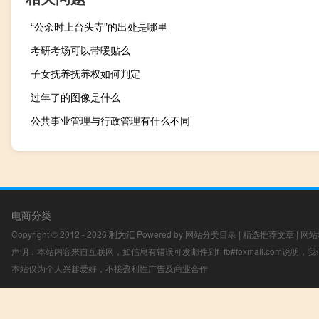
“公余时上台头寺”的出处是哪里
考研考场可以带暖贴么
子女抚养抚养权如何判定
过年了的图像是什么
公共事业管理与行政管理有什么不同
电商分类
Copyright © 2012 - 2026
利为汇
Powered by
网站分类目录
|
精选推荐文章
|
网站
声明：本站内容来自互联网，如信息有错误可发邮件到f_fb#foxmail.com说明
本站仅为个人兴趣爱好，不接盈利性广告及商业合作