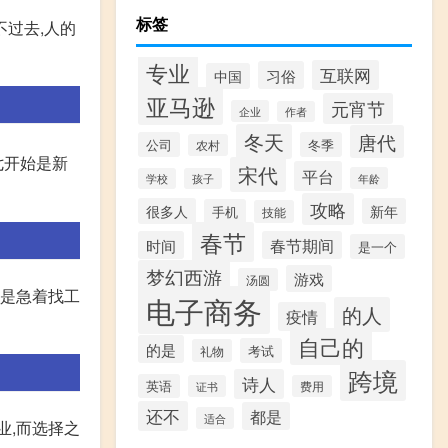
标签
不过去,人的
专业
互联网
习俗
中国
亚马逊
元宵节
企业
作者
冬天
唐代
公司
冬季
农村
七开始是新
宋代
平台
年龄
学校
孩子
攻略
很多人
新年
手机
技能
春节
时间
春节期间
是一个
梦幻西游
游戏
汤圆
果是急着找工
电子商务
的人
疫情
自己的
的是
考试
礼物
跨境
诗人
英语
证书
费用
还不
都是
适合
业,而选择之