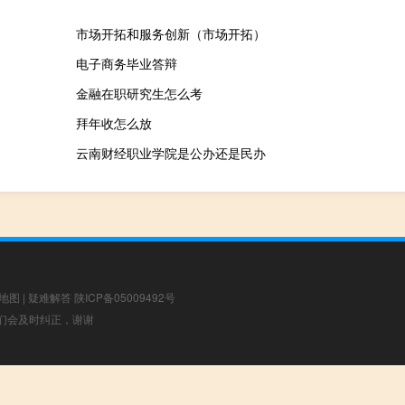
市场开拓和服务创新（市场开拓）
电子商务毕业答辩
金融在职研究生怎么考
拜年收怎么放
云南财经职业学院是公办还是民办
地图
|
疑难解答
陕ICP备05009492号
，我们会及时纠正，谢谢