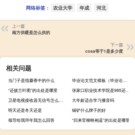
网络标签：
农业大学
年成
河北
上一篇
南方供暖是怎么供的
下一篇
cosa等于1是多少度
相关问题
当门子是指麝香中的什么
毕业论文范文模板（毕业论文怎么写模板）
“还披兰叶图”的出处是哪里
张家口职业技术学院是985还是211大学
卫星电视接收器无信号怎么办（卫星电视接收器）
大年龄适合学习播音吗
明天还是冬天还是
锅铲什么牌子的好
领导给我拜年我怎么回答
“归来官柳映袍蓝”的出处是哪里