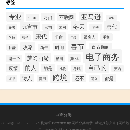
标签
专业
亚马逊
互联网
习俗
中国
企业
冬天
唐代
元宵节
公司
冬季
农村
作者
宋代
平台
很多人
手机
年龄
学校
孩子
春节
攻略
时间
春节期间
新年
技能
电子商务
梦幻西游
游戏
是一个
汤圆
自己的
的人
疫情
的是
考试
礼物
英语
跨境
诗人
还不
都是
证书
费用
适合
电商分类
Copyright © 2012 - 2026
利为汇
Powered by
网站分类目录
|
精选推荐文章
|
网站地
图
|
疑难解答
陕ICP备05009492号