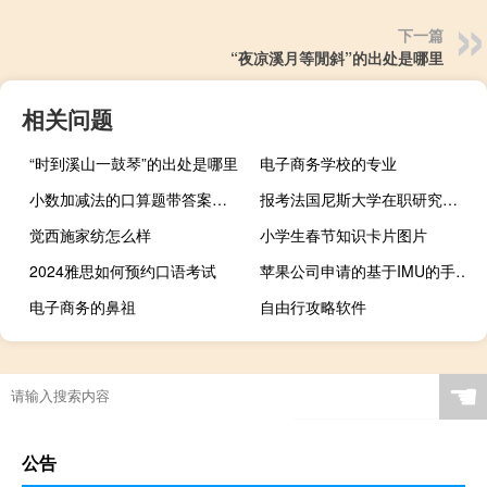
下一篇
“夜凉溪月等閒斜”的出处是哪里
相关问题
“时到溪山一鼓琴”的出处是哪里
电子商务学校的专业
小数加减法的口算题带答案（小数加减法口算练习题）
报考法国尼斯大学在职研究生如何才能进入学校
觉西施家纺怎么样
小学生春节知识卡片图片
2024雅思如何预约口语考试
苹果公司申请的基于IMU的手套专利获得授权
电子商务的鼻祖
自由行攻略软件
☚
公告