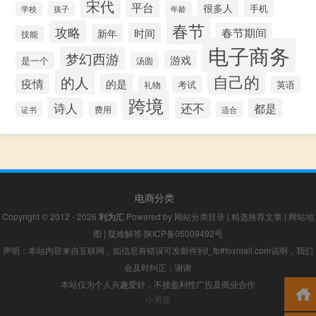
宋代
平台
很多人
手机
年龄
学校
孩子
春节
攻略
时间
春节期间
新年
技能
电子商务
梦幻西游
游戏
是一个
汤圆
自己的
的人
疫情
的是
考试
礼物
英语
跨境
诗人
还不
都是
证书
费用
适合
电商分类
Copyright © 2012 - 2026
利为汇
Powered by
网站分类目录
|
精选推荐文章
|
网站地
图
|
疑难解答
陕ICP备05009492号
声明：本站内容来自互联网，如信息有错误可发邮件到f_fb#foxmail.com说明，我们
会及时纠正，谢谢
本站仅为个人兴趣爱好，不接盈利性广告及商业合作
小男孩