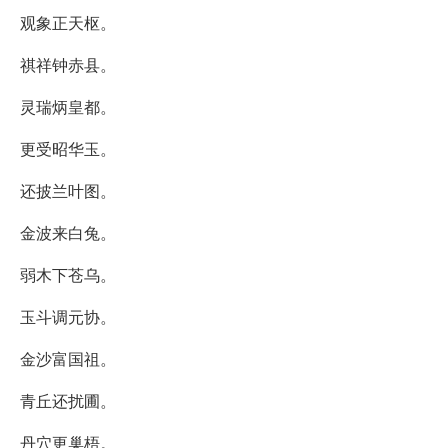
观象正天枢。
祺祥钟赤县。
灵瑞炳皇都。
更受昭华玉。
还披兰叶图。
金波来白兔。
弱木下苍乌。
玉斗调元协。
金沙富国祖。
青丘还扰圃。
丹穴更巢梧。