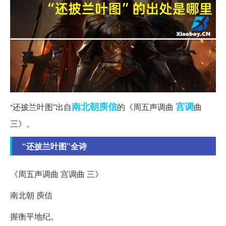
南北朝
庾信
宫调
“还披兰叶图”出自
的《周五声调曲
曲
三》。
“还披兰叶图”全诗
《周五声调曲 宫调曲 三》
南北朝 庾信
握衡平地纪。