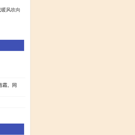
或暖风吹向
结霜。同