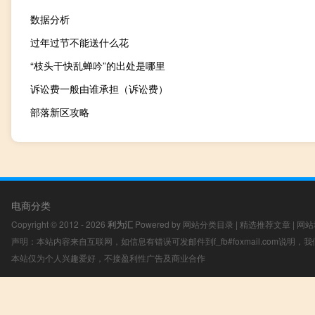
数据分析
过年过节不能送什么花
“枝头干快乱蝉吟”的出处是哪里
诉讼费一般由谁承担（诉讼费）
部落新区攻略
电商分类
Copyright © 2012 - 2026
利为汇
Powered by
网站分类目录
|
精选推荐文章
|
网站
声明：本站内容来自互联网，如信息有错误可发邮件到f_fb#foxmail.com说明
本站仅为个人兴趣爱好，不接盈利性广告及商业合作