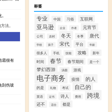
标签
化。
专业
互联网
习俗
中国
的方法。
亚马逊
元宵节
企业
作者
冬天
唐代
公司
冬季
农村
宋代
平台
年龄
学校
孩子
攻略
很多人
新年
手机
技能
春节
结霜很有
时间
春节期间
是一个
梦幻西游
游戏
汤圆
电子商务
的人
疫情
免刮伤玻
自己的
的是
考试
礼物
跨境
诗人
英语
证书
费用
还不
都是
适合