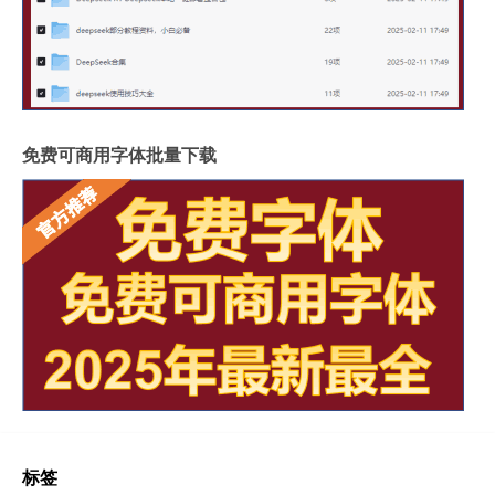
免费可商用字体批量下载
标签