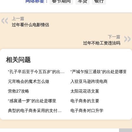
网络标签：
春节期间
车贷
银行
上一篇
过年看什么电影情侣
下一篇
过年不给工资违法吗
相关问题
“孔子卒后至于今五百岁”的出处是哪里
“严城乍报三通鼓”的出处是哪里
元宵晚会的魔术怎么做
入驻亚马逊跨境电商
营救27攻略
太阳花花语文案
“感襄通一梦”的出处是哪里
电子商务的主要
典型的电子商务采用的支付方式是
电子商务对口升学