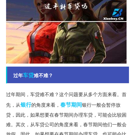
车贷
过年
难不难？
过年期间，车贷难不难？这个问题要从多个方面来看。首
银行
春节期间
先，从
的角度来看，
银行一般会暂停放
贷，因此，如果想要在春节期间办理车贷，可能会比较困
难。其次，从车贷公司的角度来看，春节期间他们一般会
放假，因此，如果想要在春节期间办理车贷，也可能会比