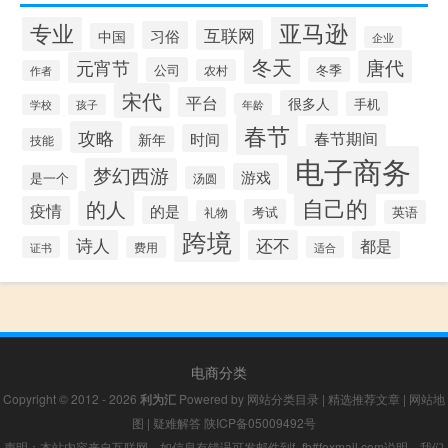
专业
亚马逊
互联网
习俗
中国
企业
冬天
唐代
元宵节
公司
冬季
农村
作者
宋代
平台
很多人
手机
年龄
学校
孩子
春节
攻略
时间
春节期间
新年
技能
电子商务
梦幻西游
游戏
是一个
汤圆
自己的
的人
疫情
的是
考试
礼物
英语
跨境
诗人
还不
都是
证书
费用
适合
电商分类
Copyright © 2012 - 2026
利为汇
Powered by
网站分类目录
|
精选推荐文章
|
网站地
图
|
疑难解答
陕ICP备05009492号
声明：本站内容来自互联网，如信息有错误可发邮件到f_fb#foxmail.com说明，我们