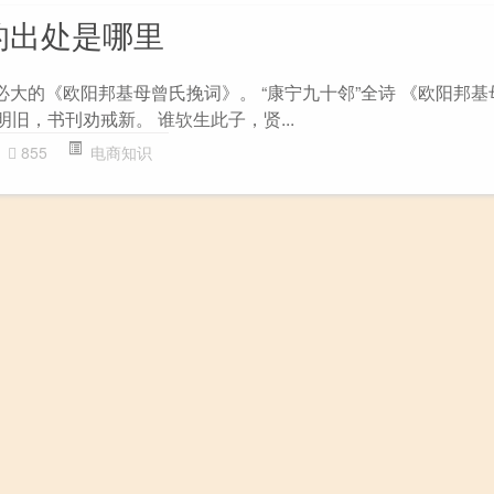
的出处是哪里
必大的《欧阳邦基母曾氏挽词》。 “康宁九十邻”全诗 《欧阳邦
明旧，书刊劝戒新。 谁欤生此子，贤...
855
电商知识