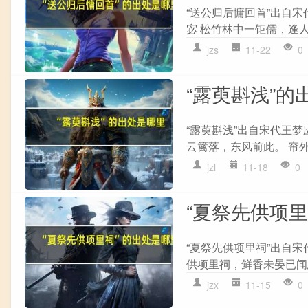
“送公归后慵回首”出自宋
宓 松竹林中一钜儒，逢人
jzs
11-22
0
“露萸斟浅”的
“露萸斟浅”出自宋代王梦
云篱落，东风前此。 帘外
jzl
11-18
0
“夏祭先供项
“夏祭先供项里祠”出自宋
供项里祠，鲜香未晏已闻思
jzx
11-15
0