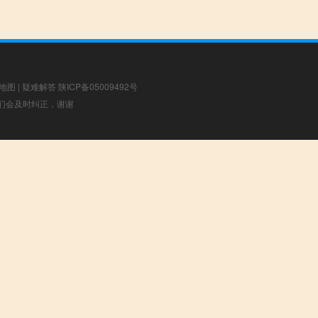
地图
|
疑难解答
陕ICP备05009492号
，我们会及时纠正，谢谢