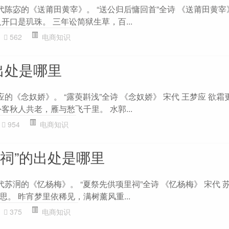
代陈宓的《送莆田黄宰》。 “送公归后慵回首”全诗 《送莆田黄宰》
开口是玑珠。 三年讼简狱生草，百...
562
电商知识
出处是哪里
应的《念奴娇》。 “露萸斟浅”全诗 《念奴娇》 宋代 王梦应 欲
客秋人共老，雁与愁飞千里。 水郭...
954
电商知识
里祠”的出处是哪里
代苏泂的《忆杨梅》。 “夏祭先供项里祠”全诗 《忆杨梅》 宋代 
。 昨宵梦里依稀见，满树薰风重...
375
电商知识