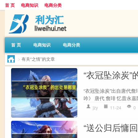
首 页
电商知识
电商分类
首 页
电商知识
电商分类
>
有关“之情”的文章
“衣冠坠涂炭”
“衣冠坠涂炭”出自唐代詹
吟》 唐代 詹琲 忆昔永嘉
jzy
11-24
0
“送公归后慵