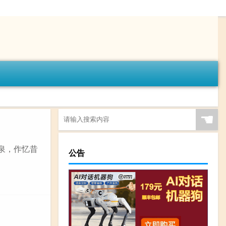
☚
南泉，作忆昔
公告