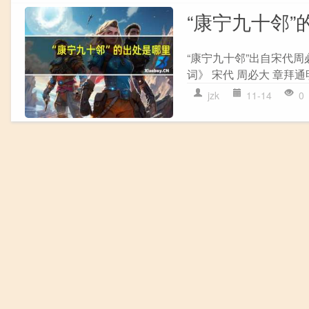
“康宁九十邻”
“康宁九十邻”出自宋代周
词》 宋代 周必大 章拜通
jzk
11-14
0