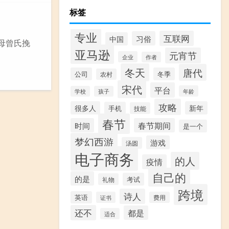
标签
专业
互联网
习俗
中国
基母曾氏挽
亚马逊
元宵节
企业
作者
冬天
唐代
公司
冬季
农村
宋代
平台
年龄
学校
孩子
攻略
很多人
新年
手机
技能
春节
时间
春节期间
是一个
梦幻西游
游戏
汤圆
电子商务
的人
疫情
自己的
的是
考试
礼物
跨境
诗人
英语
证书
费用
还不
都是
适合