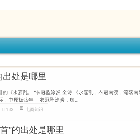
的出处是哪里
琲的《永嘉乱。 “衣冠坠涂炭”全诗 《永嘉乱，衣冠南渡，流落
际，中原板荡年。 衣冠坠涂炭，舆...
182
电商知识
回首”的出处是哪里