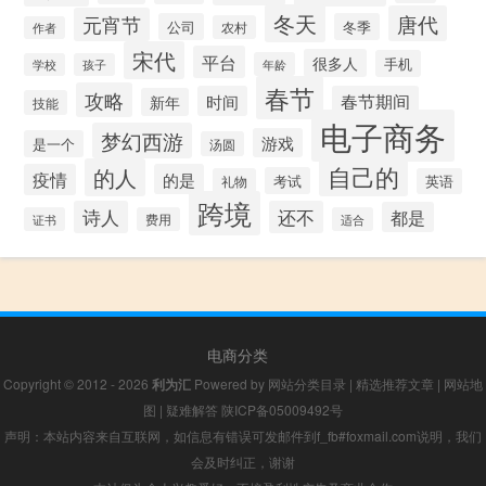
冬天
唐代
元宵节
公司
冬季
农村
作者
宋代
平台
很多人
手机
年龄
学校
孩子
春节
攻略
时间
春节期间
新年
技能
电子商务
梦幻西游
游戏
是一个
汤圆
自己的
的人
疫情
的是
考试
礼物
英语
跨境
诗人
还不
都是
证书
费用
适合
电商分类
Copyright © 2012 - 2026
利为汇
Powered by
网站分类目录
|
精选推荐文章
|
网站地
图
|
疑难解答
陕ICP备05009492号
声明：本站内容来自互联网，如信息有错误可发邮件到f_fb#foxmail.com说明，我们
会及时纠正，谢谢