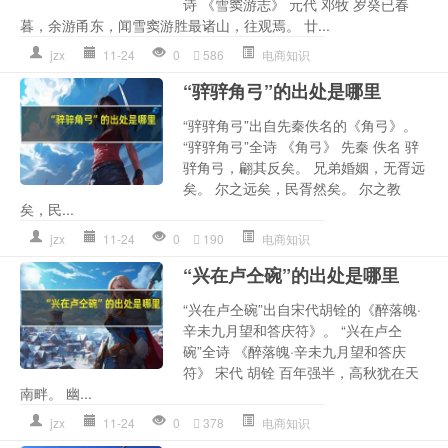
诗 《雪窦游志》 元代 邓牧 岁癸已春
暮，余游甬东，闻雪窦游胜最诸山，往观焉。 廿...
jzx
11-24
0
586
电商知识
“骍骍角弓”的出处是哪里
“骍骍角弓”出自先秦佚名的《角弓》。
“骍骍角弓”全诗 《角弓》 先秦 佚名 骍
骍角弓，翩其反矣。 兄弟婚姻，无胥远
矣。 尔之远矣，民胥然矣。 尔之教
矣，民...
jzx
11-24
0
190
电商知识
“兴在卢仝碗”的出处是哪里
“兴在卢仝碗”出自宋代胡铨的《醉落魄·
辛未九月望和答庆符》。 “兴在卢仝
碗”全诗 《醉落魄·辛未九月望和答庆
符》 宋代 胡铨 百年强半，高秋犹在天
南畔。 幽...
jzx
11-24
0
378
电商知识