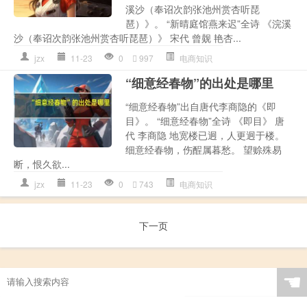
溪沙（奉诏次韵张池州赏杏听琵
琶）》。 “新晴庭馆燕来迟”全诗 《浣溪
沙（奉诏次韵张池州赏杏听琵琶）》 宋代 曾觌 艳杏...
jzx
11-23
0
997
电商知识
“细意经春物”的出处是哪里
“细意经春物”出自唐代李商隐的《即
目》。 “细意经春物”全诗 《即目》 唐
代 李商隐 地宽楼已迥，人更迥于楼。
细意经春物，伤酲属暮愁。 望赊殊易
断，恨久欲...
jzx
11-23
0
743
电商知识
下一页
☚