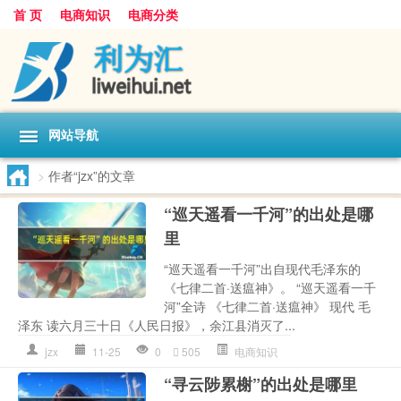
首 页
电商知识
电商分类
网站导航
>
作者“jzx”的文章
“巡天遥看一千河”的出处是哪
里
“巡天遥看一千河”出自现代毛泽东的
《七律二首·送瘟神》。 “巡天遥看一千
河”全诗 《七律二首·送瘟神》 现代 毛
泽东 读六月三十日《人民日报》，余江县消灭了...
jzx
11-25
0
505
电商知识
“寻云陟累榭”的出处是哪里