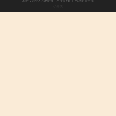
本站仅为个人兴趣爱好，不接盈利性广告及商业合作
小男孩