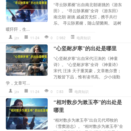
“寻云陟累榭”出自南北朝谢朓的《游东
田》。 “寻云陟累榭”全诗 《游东田》
南北朝 谢朓 戚戚苦无悰，携手共行
乐。 寻云陟累榭，随山望菌阁。 远树
暖阡阡，生...
jzx
11-24
0
982
电商知识
“心坚耐岁寒”的出处是哪里
“心坚耐岁寒”出自宋代汪洙的《神童
诗》。 “心坚耐岁寒”全诗 《神童诗》
宋代 汪洙 天子重英豪，文章教尔曹；
万般皆下品，惟有读书高。 少小须勤
学，文章可...
jzx
11-24
0
83
电商知识
“相对数步为漱玉亭”的出处是
哪里
“相对数步为漱玉亭”出自元代邓牧的
《雪窦游志》。 “相对数步为漱玉亭”全