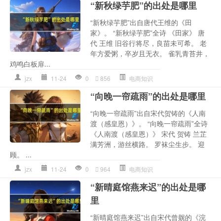
“新秋绿芋肥”的出处是哪里
“新秋绿芋肥”出自唐代王维的《田
家》。 “新秋绿芋肥”全诗 《田家》 唐
代 王维 旧谷行将尽，良苗未可希。 老
年方爱粥，卒岁且无衣。 雀乳青苔井，
鸡鸣白板扉...
jzx
11-24
0
856
电商知识
“向晚一帘疏雨”的出处是哪里
“向晚一帘疏雨”出自宋代贺铸的《人南
渡（感皇恩）》。 “向晚一帘疏雨”全诗
《人南渡（感皇恩）》 宋代 贺铸 兰芷
满芳洲，游丝横路。 罗袜尘生步。 迎
顾。 ...
jzx
11-24
0
964
电商知识
“新晴庭馆燕来迟”的出处是哪
里
“新晴庭馆燕来迟”出自宋代曾觌的《浣