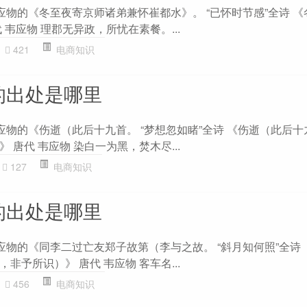
应物的《冬至夜寄京师诸弟兼怀崔都水》。 “已怀时节感”全诗 
 韦应物 理郡无异政，所忧在素餐。...
421
电商知识
的出处是哪里
应物的《伤逝（此后十九首。 “梦想忽如睹”全诗 《伤逝（此后
 唐代 韦应物 染白一为黑，焚木尽...
127
电商知识
的出处是哪里
应物的《同李二过亡友郑子故第（李与之故。 “斜月知何照”全诗
非予所识）》 唐代 韦应物 客车名...
456
电商知识