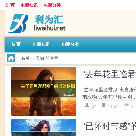
首 页
电商知识
电商分类
首 页
电商知识
电商分类
>
有关“韦应物”的文章
“去年花里逢
“去年花里逢君别”出自唐
韦应物 去年花里逢君别，
jzr
11-24
0
“已怀时节感”