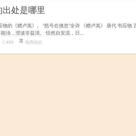
的出处是哪里
应物的《赠卢嵩》。 “怒号在倏忽”全诗 《赠卢嵩》 唐代 韦应物 
能浊，澄波非益清。 恬然自安流，日...
459
电商知识