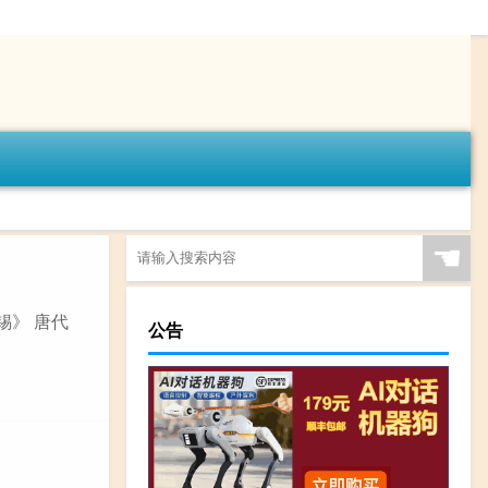
☚
锡》 唐代
公告