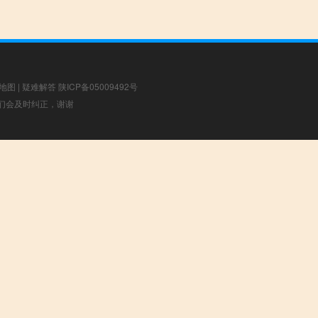
地图
|
疑难解答
陕ICP备05009492号
，我们会及时纠正，谢谢