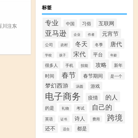
标签
专业
互联网
习俗
中国
百川注东
亚马逊
元宵节
企业
作者
冬天
唐代
公司
冬季
农村
宋代
平台
年龄
学校
孩子
攻略
很多人
新年
手机
技能
春节
时间
春节期间
是一个
梦幻西游
游戏
汤圆
电子商务
的人
疫情
自己的
的是
考试
礼物
跨境
诗人
英语
证书
费用
还不
都是
适合