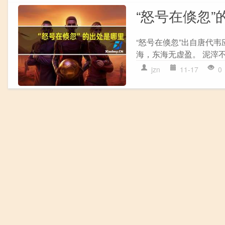
“怒号在倏忽”
“怒号在倏忽”出自唐代韦
海，东海无虚盈。 泥滓不
jzn
11-17
0