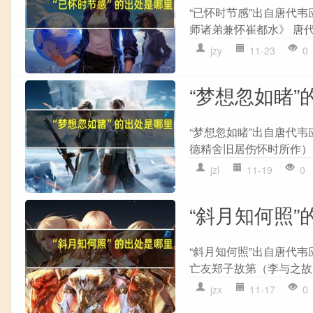
“已怀时节感”出自唐代韦
师诸弟兼怀崔都水》 唐代
jzy
11-23
0
“梦想忽如睹”
“梦想忽如睹”出自唐代韦
德精舍旧居伤怀时所作）》
jzl
11-19
0
“斜月知何照”
“斜月知何照”出自唐代韦
亡友郑子故第（李与之故，
jzx
11-17
0