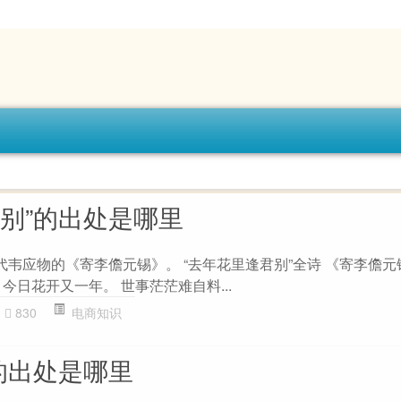
君别”的出处是哪里
代韦应物的《寄李儋元锡》。 “去年花里逢君别”全诗 《寄李儋元
今日花开又一年。 世事茫茫难自料...
830
电商知识
的出处是哪里