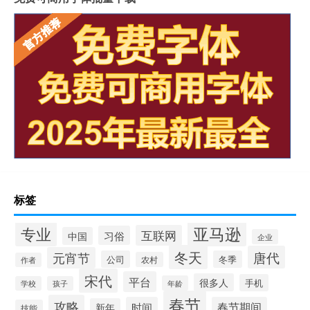
标签
专业
亚马逊
互联网
习俗
中国
企业
冬天
唐代
元宵节
公司
冬季
农村
作者
宋代
平台
很多人
手机
年龄
学校
孩子
春节
攻略
时间
春节期间
新年
技能