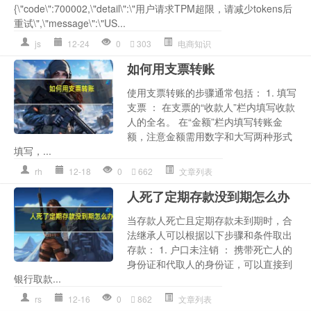
{\"code\":700002,\"detail\":\"用户请求TPM超限，请减少tokens后
重试\",\"message\":\"US...
js
12-24
0
303
电商知识
如何用支票转账
使用支票转账的步骤通常包括： 1. 填写
支票 ： 在支票的“收款人”栏内填写收款
人的全名。 在“金额”栏内填写转账金
额，注意金额需用数字和大写两种形式
填写，...
rh
12-18
0
662
文章列表
人死了定期存款没到期怎么办
当存款人死亡且定期存款未到期时，合
法继承人可以根据以下步骤和条件取出
存款： 1. 户口未注销 ： 携带死亡人的
身份证和代取人的身份证，可以直接到
银行取款...
rs
12-16
0
862
文章列表