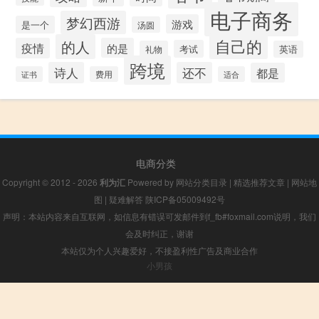
电子商务
梦幻西游
游戏
是一个
汤圆
自己的
的人
疫情
的是
考试
礼物
英语
跨境
诗人
还不
都是
证书
费用
适合
电商分类
Copyright © 2012 - 2026
利为汇
Powered by
网站分类目录
|
精选推荐文章
|
网站地
图
|
疑难解答
陕ICP备05009492号
声明：本站内容来自互联网，如信息有错误可发邮件到f_fb#foxmail.com说明，我们
会及时纠正，谢谢
本站仅为个人兴趣爱好，不接盈利性广告及商业合作
小男孩