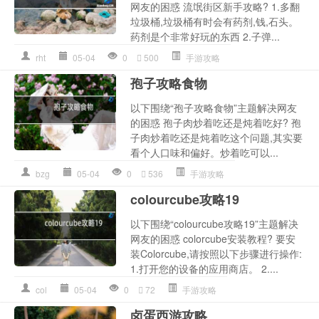
网友的困惑 流氓街区新手攻略? 1.多翻
垃圾桶,垃圾桶有时会有药剂,钱,石头。
药剂是个非常好玩的东西 2.子弹...
rht
05-04
0
500
手游攻略
孢子攻略食物
以下围绕“孢子攻略食物”主题解决网友
的困惑 孢子肉炒着吃还是炖着吃好? 孢
子肉炒着吃还是炖着吃这个问题,其实要
看个人口味和偏好。炒着吃可以...
bzg
05-04
0
536
手游攻略
colourcube攻略19
以下围绕“colourcube攻略19”主题解决
网友的困惑 colorcube安装教程? 要安
装Colorcube,请按照以下步骤进行操作:
1.打开您的设备的应用商店。 2....
col
05-04
0
72
手游攻略
卤蛋西游攻略