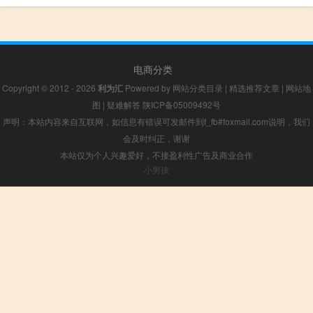
电商分类
Copyright © 2012 - 2026
利为汇
Powered by
网站分类目录
|
精选推荐文章
|
网站地
图
|
疑难解答
陕ICP备05009492号
声明：本站内容来自互联网，如信息有错误可发邮件到f_fb#foxmail.com说明，我们
会及时纠正，谢谢
本站仅为个人兴趣爱好，不接盈利性广告及商业合作
小男孩