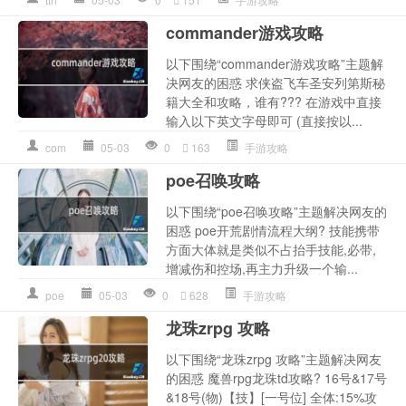
commander游戏攻略
以下围绕“commander游戏攻略”主题解
决网友的困惑 求侠盗飞车圣安列第斯秘
籍大全和攻略，谁有??? 在游戏中直接
输入以下英文字母即可 (直接按以...
com
05-03
0
163
手游攻略
poe召唤攻略
以下围绕“poe召唤攻略”主题解决网友的
困惑 poe开荒剧情流程大纲? 技能携带
方面大体就是类似不占抬手技能,必带,
增减伤和控场,再主力升级一个输...
poe
05-03
0
628
手游攻略
龙珠zrpg 攻略
以下围绕“龙珠zrpg 攻略”主题解决网友
的困惑 魔兽rpg龙珠td攻略? 16号&17号
&18号(物)【技】[一号位] 全体:15%攻