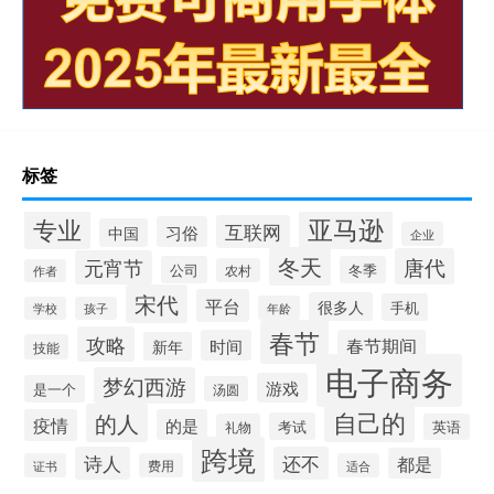
标签
专业
亚马逊
互联网
习俗
中国
企业
冬天
唐代
元宵节
公司
冬季
农村
作者
宋代
平台
很多人
手机
年龄
学校
孩子
春节
攻略
时间
春节期间
新年
技能
电子商务
梦幻西游
游戏
是一个
汤圆
自己的
的人
疫情
的是
考试
礼物
英语
跨境
诗人
还不
都是
证书
费用
适合