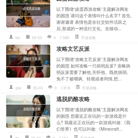
以下围绕“卤蛋西游攻略”主题解决网友
的困惑 请问这个表情叫什么名字? 首先,
谢谢邀请 表情包是在社交软件活跃之
后,形成的一种流行文化。在移动...
ldx
05-03
0
586
手游攻略
攻略文艺反派
以下围绕“攻略文艺反派”主题解决网友
的困惑 如何攻略一只病弱反派? 攻略病
弱反派需要了解他,关怀他。既然病弱,
免不了被嘲讽、轻视或者同情,想...
glw
05-03
0
618
手游攻略
逃脱奶酪攻略
以下围绕“逃脱奶酪攻略”主题解决网友
的困惑 您最近正在玩的一款游戏是什
么? 我最近正在玩的一款游戏叫做:《我
们世界》也可以叫做:《Minecraft...
ttn
05-03
0
151
手游攻略