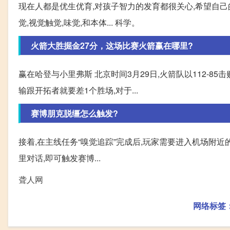
现在人都是优生优育,对孩子智力的发育都很关心,希望自己
觉,视觉触觉,味觉,和本体... 科学。
火箭大胜掘金27分，这场比赛火箭赢在哪里?
赢在哈登与小里弗斯 北京时间3月29日,火箭队以112-
输跟开拓者就要差1个胜场,对于...
赛博朋克脱缰怎么触发?
接着,在主线任务“嗅觉追踪”完成后,玩家需要进入机场附近
里对话,即可触发赛博...
聋人网
网络标签