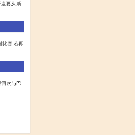
发要从:听
键比赛,若再
后再次与巴