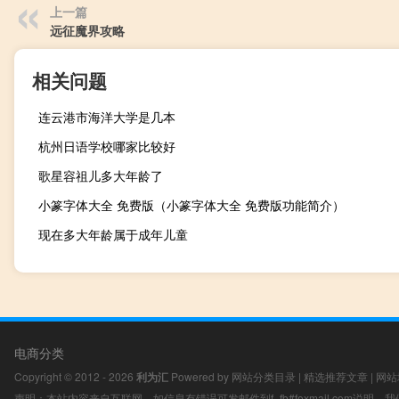
上一篇
远征魔界攻略
相关问题
连云港市海洋大学是几本
杭州日语学校哪家比较好
歌星容祖儿多大年龄了
小篆字体大全 免费版（小篆字体大全 免费版功能简介）
现在多大年龄属于成年儿童
电商分类
Copyright © 2012 - 2026
利为汇
Powered by
网站分类目录
|
精选推荐文章
|
网站
声明：本站内容来自互联网，如信息有错误可发邮件到f_fb#foxmail.com说明