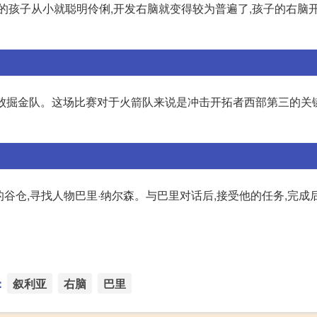
的孩子从小就聪明伶俐,开发右脑就变得较为普遍了,孩子的右脑开
85击败掘金队。这场比赛对于火箭队来说是冲击开拓者西部第三的关
的谷仓,寻找人物巴里·纳尔森。与巴里对话后,接受他的任务,完成
：
叙利亚
右脑
巴里