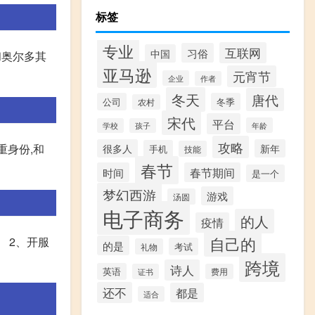
标签
专业
互联网
习俗
中国
和奥尔多其
亚马逊
元宵节
企业
作者
冬天
唐代
公司
冬季
农村
宋代
平台
年龄
学校
孩子
攻略
重身份,和
很多人
新年
手机
技能
春节
时间
春节期间
是一个
梦幻西游
游戏
汤圆
电子商务
的人
疫情
自己的
。 2、开服
的是
考试
礼物
跨境
诗人
英语
证书
费用
还不
都是
适合