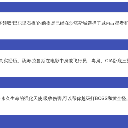
谷领取“巴尔里石板”的前提是已经在沙塔斯城选择了城内占星者
真实经历。汤姆·克鲁斯在电影中身兼飞行员、毒枭、CIA卧底三
一个永久生命的强化天使,吸收伤害,可以帮你越级打BOSS和黄金怪