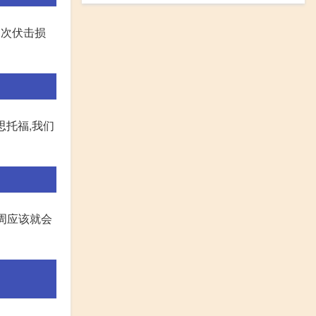
3次伏击损
思托福,我们
两周应该就会