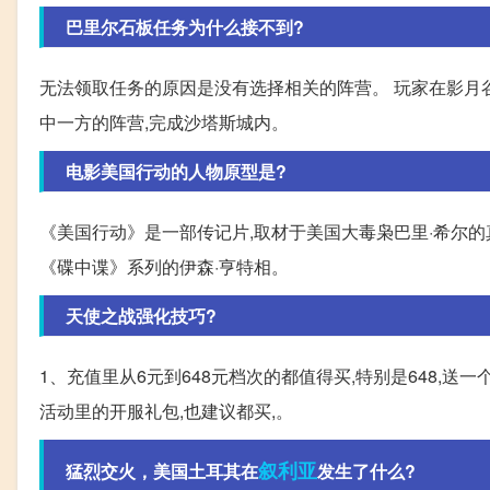
巴里尔石板任务为什么接不到?
无法领取任务的原因是没有选择相关的阵营。 玩家在影月
中一方的阵营,完成沙塔斯城内。
电影美国行动的人物原型是?
《美国行动》是一部传记片,取材于美国大毒枭巴里·希尔的
《碟中谍》系列的伊森·亨特相。
天使之战强化技巧?
1、充值里从6元到648元档次的都值得买,特别是648,送
活动里的开服礼包,也建议都买,。
叙利亚
猛烈交火，美国土耳其在
发生了什么?