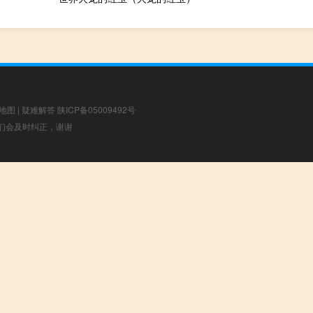
地图
|
疑难解答
陕ICP备05009492号
，我们会及时纠正，谢谢