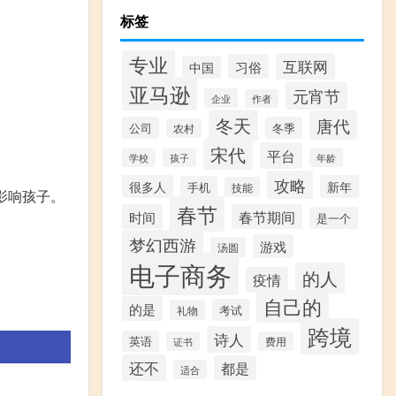
标签
专业
互联网
习俗
中国
。
亚马逊
元宵节
企业
作者
冬天
唐代
公司
冬季
农村
宋代
平台
年龄
学校
孩子
攻略
很多人
新年
手机
技能
影响孩子。
春节
时间
春节期间
是一个
梦幻西游
游戏
汤圆
电子商务
的人
疫情
自己的
的是
考试
礼物
跨境
诗人
英语
证书
费用
还不
都是
适合