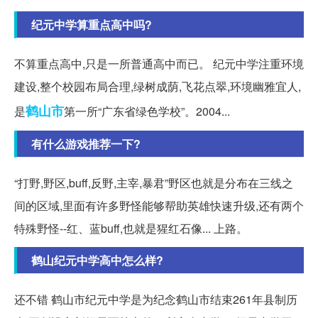
纪元中学算重点高中吗?
不算重点高中,只是一所普通高中而已。 纪元中学注重环境
建设,整个校园布局合理,绿树成荫,飞花点翠,环境幽雅宜人,
鹤山市
是
第一所“广东省绿色学校”。2004...
有什么游戏推荐一下?
“打野,野区,buff,反野,主宰,暴君”野区也就是分布在三线之
间的区域,里面有许多野怪能够帮助英雄快速升级,还有两个
特殊野怪--红、蓝buff,也就是猩红石像... 上路。
鹤山纪元中学高中怎么样?
还不错 鹤山市纪元中学是为纪念鹤山市结束261年县制历