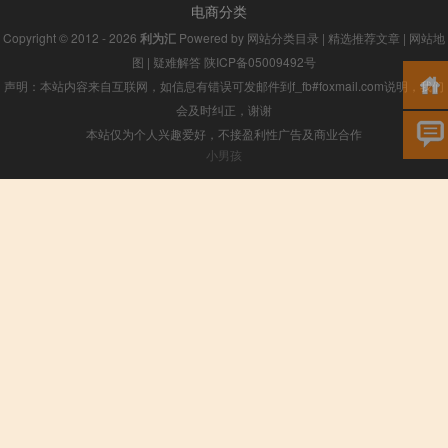
电商分类
Copyright © 2012 - 2026
利为汇
Powered by
网站分类目录
|
精选推荐文章
|
网站地
图
|
疑难解答
陕ICP备05009492号
声明：本站内容来自互联网，如信息有错误可发邮件到f_fb#foxmail.com说明，我们
会及时纠正，谢谢
本站仅为个人兴趣爱好，不接盈利性广告及商业合作
小男孩