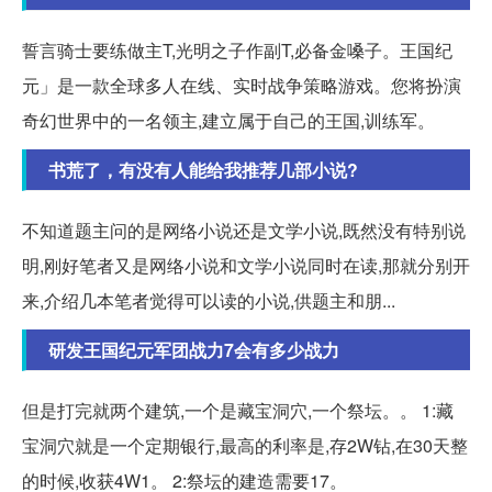
誓言骑士要练做主T,光明之子作副T,必备金嗓子。王国纪
元」是一款全球多人在线、实时战争策略游戏。您将扮演
奇幻世界中的一名领主,建立属于自己的王国,训练军。
书荒了，有没有人能给我推荐几部小说?
不知道题主问的是网络小说还是文学小说,既然没有特别说
明,刚好笔者又是网络小说和文学小说同时在读,那就分别开
来,介绍几本笔者觉得可以读的小说,供题主和朋...
研发王国纪元军团战力7会有多少战力
但是打完就两个建筑,一个是藏宝洞穴,一个祭坛。。 1:藏
宝洞穴就是一个定期银行,最高的利率是,存2W钻,在30天整
的时候,收获4W1。 2:祭坛的建造需要17。