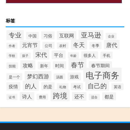
标签
专业
亚马逊
互联网
习俗
中国
企业
冬天
唐代
元宵节
公司
冬季
农村
作者
宋代
平台
很多人
手机
年龄
学校
孩子
春节
攻略
时间
春节期间
新年
技能
电子商务
梦幻西游
游戏
是一个
汤圆
自己的
的人
疫情
的是
考试
礼物
英语
跨境
诗人
还不
都是
证书
费用
适合