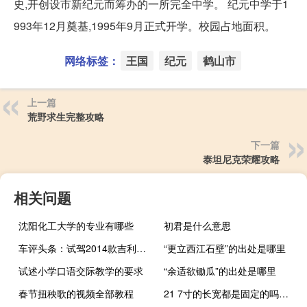
史,开创设市新纪元而筹办的一所完全中学。 纪元中学于1
993年12月奠基,1995年9月正式开学。校园占地面积。
网络标签：
王国
纪元
鹤山市
上一篇
荒野求生完整攻略
下一篇
泰坦尼克荣耀攻略
相关问题
沈阳化工大学的专业有哪些
初君是什么意思
车评头条：试驾2014款吉利全球鹰GX7 动感新体验
“更立西江石壁”的出处是哪里
试述小学口语交际教学的要求
“余适欲锄瓜”的出处是哪里
春节扭秧歌的视频全部教程
21 7寸的长宽都是固定的吗对吗（21 7寸的长宽都是固定的吗）