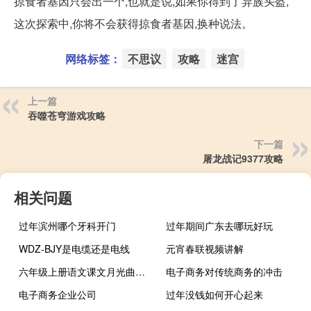
掠食者基因只会出一个,也就是说,如果你得到了异族头盔,
这次探索中,你将不会获得掠食者基因,换种说法。
网络标签：
不思议
攻略
迷宫
上一篇
吞噬苍穹游戏攻略
下一篇
屠龙战记9377攻略
相关问题
过年滨州哪个牙科开门
过年期间广东去哪玩好玩
WDZ-BJY是电缆还是电线
元宵春联视频讲解
六年级上册语文课文月光曲多音字 6年级上册语文书第3课
电子商务对传统商务的冲击
电子商务企业公司
过年没钱如何开心起来