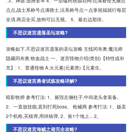
. 3、神器:选择竖琴 4、一层嗑药祝福召狗/点满看怪无脑点
点点,战士系称号点满骑士,法系称号点一点拿祝福就行每层
全清,商店全买,放狗可以无视。 5、最右边那排。
不思议迷宫遗落圣坛攻略?
攻略如下,不思议迷宫遗落的圣坛攻略 主线冈布奥:魔法师
隐藏冈布奥:铁血战士 一、迷宫怪物介绍(类别)【特性或补
充】: 1、普通怪物 A.火元素(元素类)【元素生。
不思议迷宫勇者试炼攻略详解?
暗影牧师 参考打法: 1、摧毁左侧柱子,中间老头拿装备。
2、一直放技能,直到打死boss。 枪械商 参考打法: 1、贩卖
2个机枪,买核弹,用掉核弹, 2、捡1个地上... 2。
不思议迷宫海贼之港完全攻略?