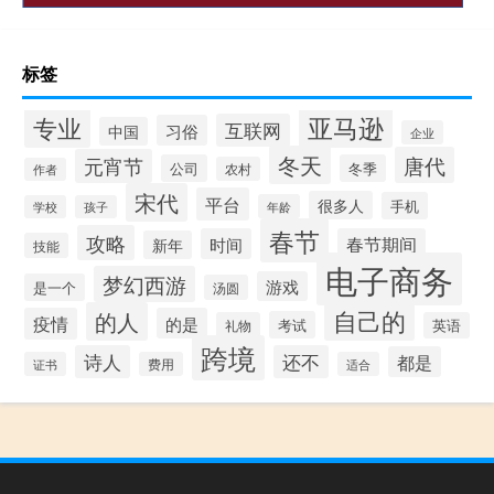
标签
专业
亚马逊
互联网
习俗
中国
企业
冬天
唐代
元宵节
公司
冬季
农村
作者
宋代
平台
很多人
手机
年龄
学校
孩子
春节
攻略
时间
春节期间
新年
技能
电子商务
梦幻西游
游戏
是一个
汤圆
自己的
的人
疫情
的是
考试
礼物
英语
跨境
诗人
还不
都是
证书
费用
适合