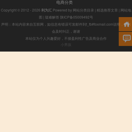
电商分类
Copyright © 2012 - 2026
利为汇
Powered by
网站分类目录
|
精选推荐文章
|
网站地
图
|
疑难解答
陕ICP备05009492号
声明：本站内容来自互联网，如信息有错误可发邮件到f_fb#foxmail.com说明，我们
会及时纠正，谢谢
本站仅为个人兴趣爱好，不接盈利性广告及商业合作
小男孩