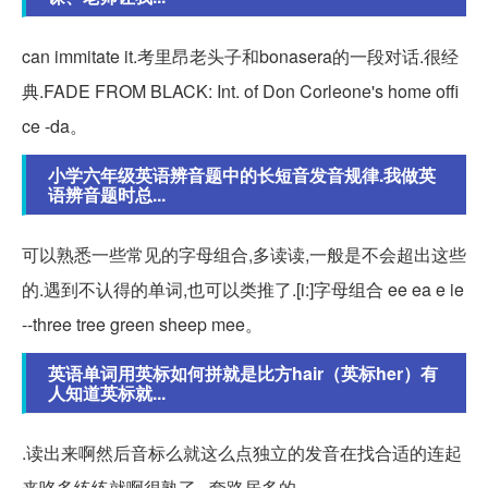
can immitate it.考里昂老头子和bonasera的一段对话.很经
典.FADE FROM BLACK: Int. of Don Corleone's home offi
ce -da。
小学六年级英语辨音题中的长短音发音规律.我做英
语辨音题时总...
可以熟悉一些常见的字母组合,多读读,一般是不会超出这些
的.遇到不认得的单词,也可以类推了.[i:]字母组合 ee ea e ie
--three tree green sheep mee。
英语单词用英标如何拼就是比方hair（英标her）有
人知道英标就...
.读出来啊然后音标么就这么点独立的发音在找合适的连起
来咯多练练就啊很熟了...套路居多的。