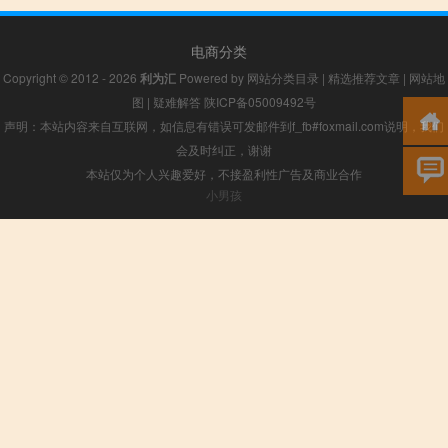
电商分类
Copyright © 2012 - 2026
利为汇
Powered by
网站分类目录
|
精选推荐文章
|
网站地
图
|
疑难解答
陕ICP备05009492号
声明：本站内容来自互联网，如信息有错误可发邮件到f_fb#foxmail.com说明，我们
会及时纠正，谢谢
本站仅为个人兴趣爱好，不接盈利性广告及商业合作
小男孩