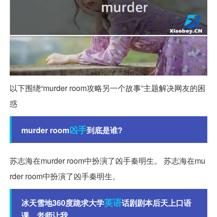
以下围绕“murder room攻略另一个故事”主题解决网友的困
惑
凶手
murder room
到底是谁?
苏志海在murder room中扮演了凶手秦明生。 苏志海在mu
rder room中扮演了凶手秦明生。
英语
冰天雪地360度跪求大学
话剧剧本后天上口语
课、老师让我...