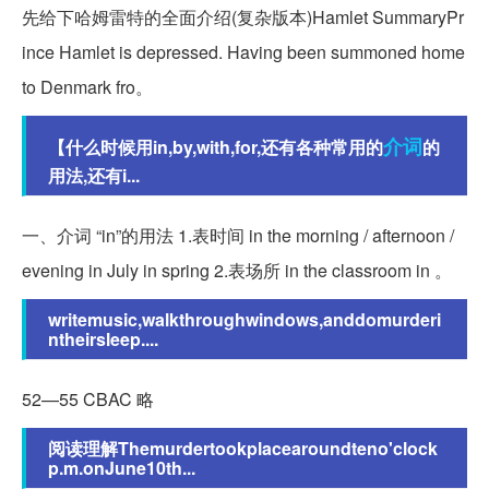
先给下哈姆雷特的全面介绍(复杂版本)Hamlet SummaryPr
ince Hamlet is depressed. Having been summoned home
to Denmark fro。
介词
【什么时候用in,by,with,for,还有各种常用的
的
用法,还有i...
一、介词 “in”的用法 1.表时间 in the morning / afternoon /
evening in July in spring 2.表场所 in the classroom in 。
writemusic,walkthroughwindows,anddomurderi
ntheirsleep....
52—55 CBAC 略
阅读理解Themurdertookplacearoundteno'clock
p.m.onJune10th...