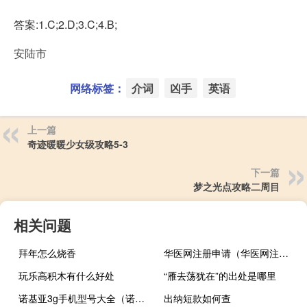
答案:1.C;2.D;3.C;4.B;
安陆市
网络标签：
介词
凶手
英语
上一篇
奇迹暖暖少女级攻略5-3
下一篇
梦之光点攻略二周目
相关问题
拜年怎么烧香
华医网注册申请（华医网注册）
玩乐高积木有什么好处
“雁去荡犹在”的出处是哪里
诺基亚3g手机型号大全（诺基亚3g）
出纳短款如何查