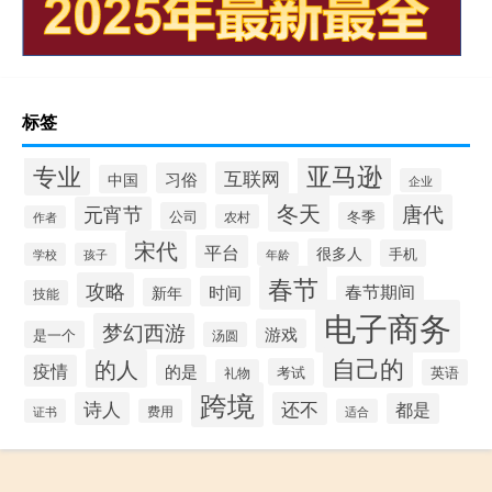
标签
专业
亚马逊
互联网
习俗
中国
企业
冬天
唐代
元宵节
公司
冬季
农村
作者
宋代
平台
很多人
手机
年龄
学校
孩子
春节
攻略
时间
春节期间
新年
技能
电子商务
梦幻西游
游戏
是一个
汤圆
自己的
的人
疫情
的是
考试
礼物
英语
跨境
诗人
还不
都是
证书
费用
适合