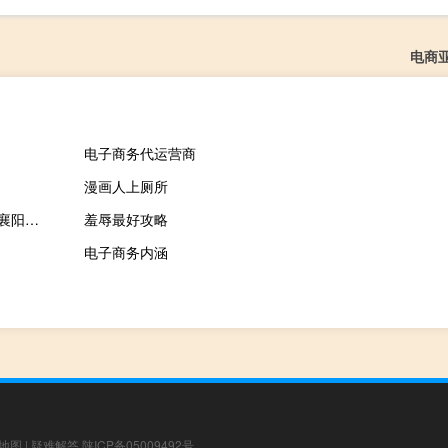
电商
电子商务代运营商
漫画人上厕所
2023-09-29 22:16： 二广高速襄阳段的黄集收费站至郜营互通、襄阳西至隆中两处路段因交通事故通行缓慢。高速交警提醒大家：行经上述路段，减速慢行，排队依次通过。雨天路滑，降低车速，保持车距，谨慎驾驶。 ​​​
羞辱最好攻略
电子商务内涵
地图
|
疑难解答
陕ICP备05009492号