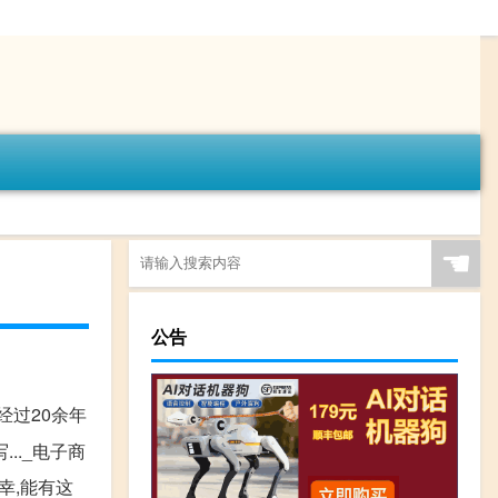
☚
公告
,经过20余年
.._电子商
幸,能有这