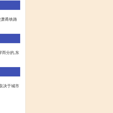
波萧甬铁路
而分的,东
是取决于城市