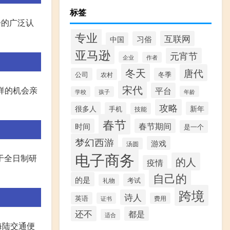
标签
会的广泛认
专业
互联网
习俗
中国
亚马逊
元宵节
企业
作者
冬天
唐代
公司
冬季
农村
宋代
样的机会亲
平台
年龄
学校
孩子
攻略
很多人
新年
手机
技能
春节
时间
春节期间
是一个
梦幻西游
游戏
汤圆
电子商务
于全日制研
的人
疫情
自己的
的是
考试
礼物
跨境
诗人
英语
证书
费用
还不
都是
适合
海陆交通便