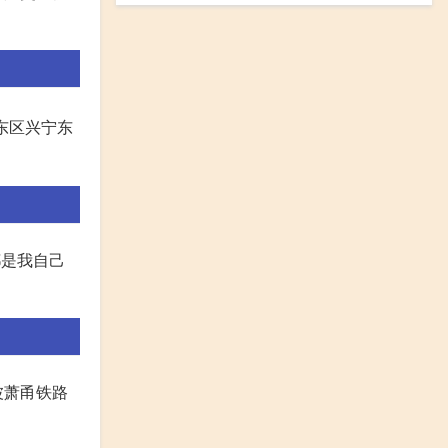
东区兴宁东
都是我自己
波萧甬铁路