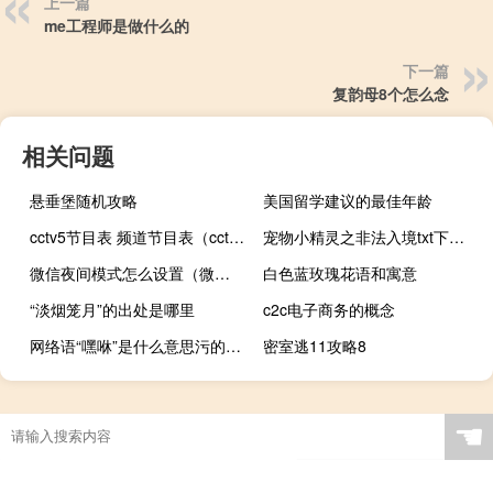
上一篇
me工程师是做什么的
下一篇
复韵母8个怎么念
相关问题
悬垂堡随机攻略
美国留学建议的最佳年龄
cctv5节目表 频道节目表（cctv5节目表）
宠物小精灵之非法入境txt下载（宠物小精灵之非法入境）
微信夜间模式怎么设置（微信夜间模式怎么设置）
白色蓝玫瑰花语和寓意
“淡烟笼月”的出处是哪里
c2c电子商务的概念
网络语“嘿咻”是什么意思污的什么梗
密室逃11攻略8
☚