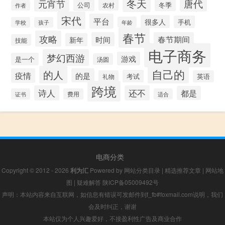
冬天
唐代
元宵节
公司
冬季
农村
作者
宋代
平台
很多人
手机
年龄
学校
孩子
春节
攻略
时间
春节期间
新年
技能
电子商务
梦幻西游
游戏
是一个
汤圆
自己的
的人
疫情
的是
考试
礼物
英语
跨境
诗人
还不
都是
证书
费用
适合
电商分类
Copyright © 2012 - 2026
利为汇
Powered by
网站分类目录
|
精选推荐文章
|
网站地
图
|
疑难解答
陕ICP备05009492号
声明：本站内容来自互联网，如信息有错误可发邮件到f_fb#foxmail.com说明，我们
会及时纠正，谢谢
本站仅为个人兴趣爱好，不接盈利性广告及商业合作