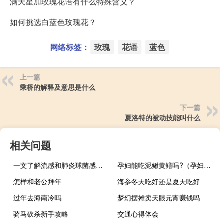
满天星加玫瑰花语有什么特殊含义？
如何挑选白蓝色玫瑰花？
网络标签：
玫瑰
花语
蓝色
上一篇
乘桥的解释及意思是什么
下一篇
夏洛特的被动技能叫什么
相关问题
一文了解流感和肺炎球菌感染？建议老年人、儿童早预防！ 到底什么情况呢
孕妇能吃泥鳅黄鳝吗?（孕妇能吃泥鳅和黄鳝吗）
怎样和老公拜年
海参冬天吃好还是夏天吃好
过年去海南冷吗
梦幻摆摊卖天眼元宵赚钱吗
骑马砍杀新手攻略
交通心得体会