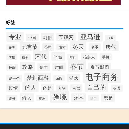
标签
专业
亚马逊
互联网
习俗
中国
企业
冬天
唐代
元宵节
公司
冬季
农村
作者
宋代
平台
很多人
手机
年龄
学校
孩子
春节
攻略
时间
春节期间
新年
技能
电子商务
梦幻西游
游戏
是一个
汤圆
自己的
的人
疫情
的是
考试
礼物
英语
跨境
诗人
还不
都是
证书
费用
适合