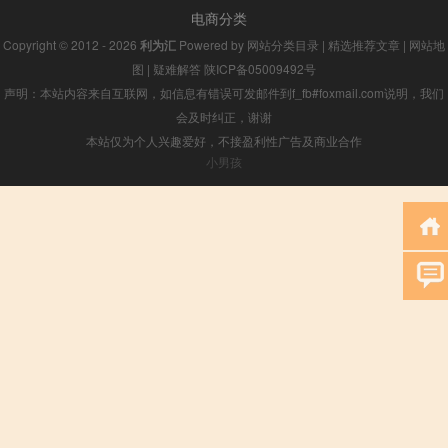
电商分类
Copyright © 2012 - 2026
利为汇
Powered by
网站分类目录
|
精选推荐文章
|
网站地
图
|
疑难解答
陕ICP备05009492号
声明：本站内容来自互联网，如信息有错误可发邮件到f_fb#foxmail.com说明，我们
会及时纠正，谢谢
本站仅为个人兴趣爱好，不接盈利性广告及商业合作
小男孩