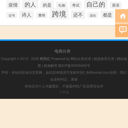
自己的
的人
疫情
的是
考试
礼物
英语
跨境
诗人
还不
都是
证书
费用
适合
电商分类
Copyright © 2012 - 2026
利为汇
Powered by
网站分类目录
|
精选推荐文章
|
网站地
图
|
疑难解答
陕ICP备05009492号
声明：本站内容来自互联网，如信息有错误可发邮件到f_fb#foxmail.com说明，我们
会及时纠正，谢谢
本站仅为个人兴趣爱好，不接盈利性广告及商业合作
小男孩