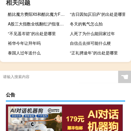
相关问题
酷比魔方费阳X5和酷比魔方Freer X9的评价如何？
“吉日因知仄旧庐”的出处是哪里
A股三大指数全线翻红沪指涨0.14深证成指涨0.37创业板指涨0.03
冬天的氧气怎么拍
“不见遥岑碧”的出处是哪里
人死了为什么能回家过年
裕华今年让拜年吗
自信点去掉可能什么梗
泰国人过年送什么
“正礼骋途年”的出处是哪里
☚
公告