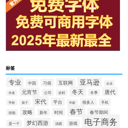
标签
专业
亚马逊
互联网
习俗
中国
企业
冬天
唐代
元宵节
公司
冬季
农村
作者
宋代
平台
很多人
手机
年龄
学校
孩子
春节
攻略
时间
春节期间
新年
技能
电子商务
梦幻西游
游戏
是一个
汤圆