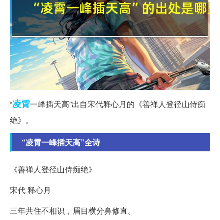
凌霄
“
一峰插天高”出自宋代释心月的《善禅人登径山侍痴
绝》。
“凌霄一峰插天高”全诗
《善禅人登径山侍痴绝》
宋代 释心月
三年共住不相识，眉目横分鼻修直。