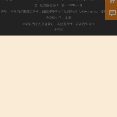
图
|
疑难解答
陕ICP备05009492号
声明：本站内容来自互联网，如信息有错误可发邮件到f_fb#foxmail.com说明，我们
会及时纠正，谢谢
本站仅为个人兴趣爱好，不接盈利性广告及商业合作
小男孩