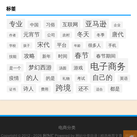
标签
专业
亚马逊
互联网
习俗
中国
企业
冬天
唐代
元宵节
公司
冬季
农村
作者
宋代
平台
很多人
手机
年龄
学校
孩子
春节
攻略
时间
春节期间
新年
技能
电子商务
梦幻西游
游戏
是一个
汤圆
自己的
的人
疫情
的是
考试
礼物
英语
跨境
诗人
还不
都是
证书
费用
适合
电商分类
Copyright © 2012 - 2026
利为汇
Powered by
网站分类目录
|
精选推荐文章
|
网站地