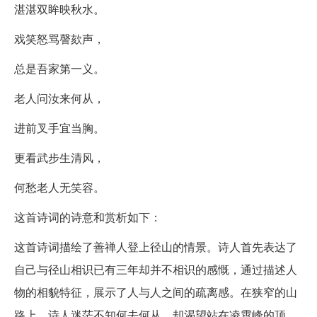
湛湛双眸映秋水。
戏笑怒骂謦欬声，
总是吾家第一义。
老人问汝来何从，
进前叉手宜当胸。
更看武步生清风，
何愁老人无笑容。
这首诗词的诗意和赏析如下：
这首诗词描绘了善禅人登上径山的情景。诗人首先表达了
自己与径山相识已有三年却并不相识的感慨，通过描述人
物的相貌特征，展示了人与人之间的疏离感。在狭窄的山
路上，诗人迷茫不知何去何从，却渴望站在凌霄峰的顶