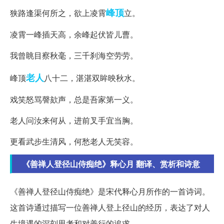
峰顶
狭路逢渠何所之，欲上凌霄
立。
凌霄一峰插天高，余峰起伏皆儿曹。
我曾眺目察秋毫，三千刹海空劳劳。
老人
峰顶
八十二，湛湛双眸映秋水。
戏笑怒骂謦欬声，总是吾家第一义。
老人问汝来何从，进前叉手宜当胸。
更看武步生清风，何愁老人无笑容。
《善禅人登径山侍痴绝》释心月 翻译、赏析和诗意
《善禅人登径山侍痴绝》是宋代释心月所作的一首诗词。
这首诗通过描写一位善禅人登上径山的经历，表达了对人
生境遇的深刻思考和对善行的追求。