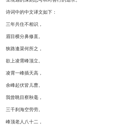
诗词中的中文译文如下：
三年共住不相识，
眉目横分鼻修直。
狭路逢渠何所之，
欲上凌霄峰顶立。
凌霄一峰插天高，
余峰起伏皆儿曹。
我曾眺目察秋毫，
三千刹海空劳劳。
峰顶老人八十二，