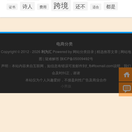
跨境
诗人
还不
都是
证书
费用
适合
电商分类
Copyright © 2012 - 2026
利为汇
Powered by
网站分类目录
|
精选推荐文章
|
网站地
图
|
疑难解答
陕ICP备05009492号
声明：本站内容来自互联网，如信息有错误可发邮件到f_fb#foxmail.com说明，我们
会及时纠正，谢谢
本站仅为个人兴趣爱好，不接盈利性广告及商业合作
小男孩