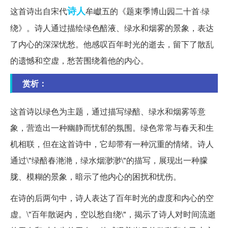
诗人
这首诗出自宋代
牟巘五的《题束季博山园二十首·绿
绕》。诗人通过描绘绿色醅液、绿水和烟雾的景象，表达
了内心的深深忧愁。他感叹百年时光的逝去，留下了散乱
的遗憾和空虚，愁苦围绕着他的内心。
赏析：
这首诗以绿色为主题，通过描写绿醅、绿水和烟雾等意
象，营造出一种幽静而忧郁的氛围。绿色常常与春天和生
机相联，但在这首诗中，它却带有一种沉重的情绪。诗人
通过\"绿醅春滟滟，绿水烟渺渺\"的描写，展现出一种朦
胧、模糊的景象，暗示了他内心的困扰和忧伤。
在诗的后两句中，诗人表达了百年时光的虚度和内心的空
虚。\"百年散诞内，空以愁自绕\"，揭示了诗人对时间流逝