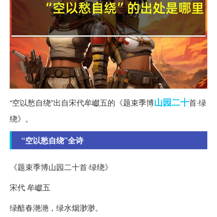
山园
二十
“空以愁自绕”出自宋代牟巘五的《题束季博
首·绿
绕》。
“空以愁自绕”全诗
《题束季博山园二十首·绿绕》
宋代 牟巘五
绿醅春滟滟，绿水烟渺渺。