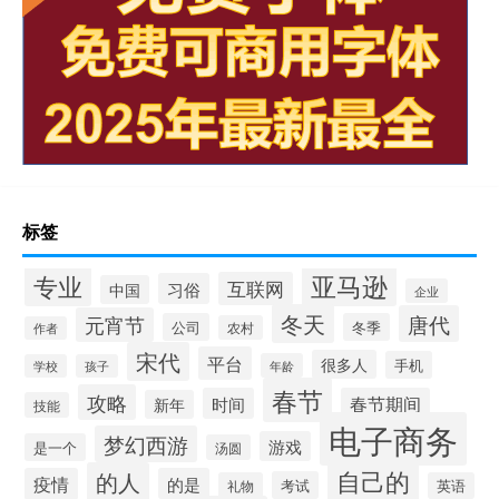
标签
专业
亚马逊
互联网
习俗
中国
企业
冬天
唐代
元宵节
公司
冬季
农村
作者
宋代
平台
很多人
手机
年龄
学校
孩子
春节
攻略
时间
春节期间
新年
技能
电子商务
梦幻西游
游戏
是一个
汤圆
自己的
的人
疫情
的是
考试
礼物
英语