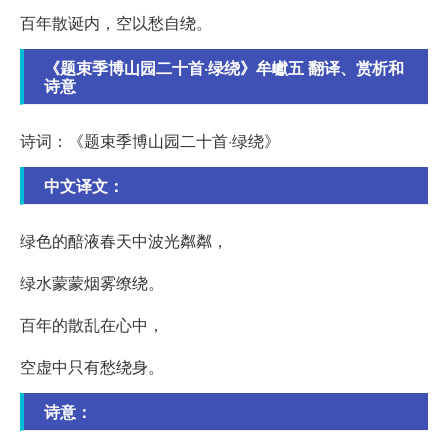
百年散诞内，空以愁自绕。
《题束季博山园二十首·绿绕》牟巘五 翻译、赏析和
诗意
诗词：《题束季博山园二十首·绿绕》
中文译文：
绿色的醅液春天中波光粼粼，
绿水蒙蒙烟雾缭绕。
百年的散乱在心中，
空虚中只有愁绕身。
诗意：