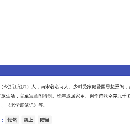
山阴（今浙江绍兴）人，南宋著名诗人。少时受家庭爱国思想熏陶
军旅生活，官至宝章阁待制。晚年退居家乡。创作诗歌今存九千
》、《老学庵笔记》等。
：
怅然
架上
陆游