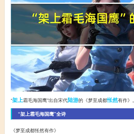
架上
陆游
怅然
“
霜毛海国鹰”出自宋代
的《梦至成都
有作》
“架上霜毛海国鹰”全诗
《梦至成都怅然有作》