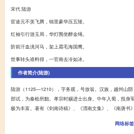
宋代 陆游
宦途元不羡飞腾，锦里豪华压五陵。
红袖引行游玉局，华灯围坐醉金绳。
阶前汗血洮河马，架上霜毛海国鹰。
世事转头谁料得，一官南去冷如冰。
作者简介(陆游)
陆游（1125—1210），字务观，号放翁。汉族，越州
部试，为秦桧所黜。孝宗时赐进士出身。中年入蜀，投身
极为丰富。著有《剑南诗稿》、《渭南文集》、《南唐书
网络标签