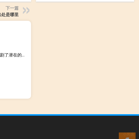
下一篇
出处是哪里
俄罗斯央行：国内需求的稳定增长超过了扩大产出的能力加剧了潜在的通胀压力并通过对进口的需求增加影响了卢布汇率的动态
小男孩