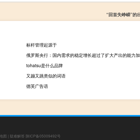
“回首失峥嵘”的
标杆管理起源于
tohatsu是什么品牌
又蹦又跳类似的词语
德芙广告语
地图
|
疑难解答
陕ICP备05009492号