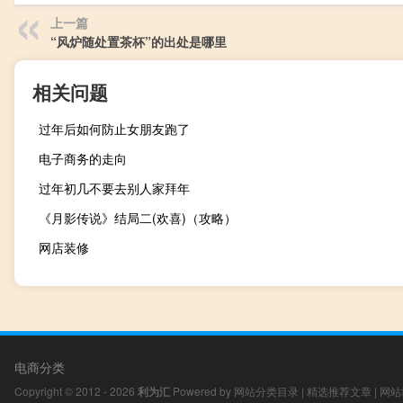
上一篇
“风炉随处置茶杯”的出处是哪里
相关问题
过年后如何防止女朋友跑了
电子商务的走向
过年初几不要去别人家拜年
《月影传说》结局二(欢喜)（攻略）
网店装修
电商分类
Copyright © 2012 - 2026
利为汇
Powered by
网站分类目录
|
精选推荐文章
|
网站