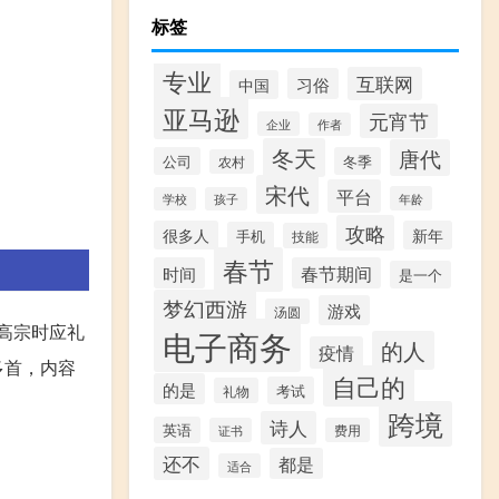
标签
专业
互联网
习俗
中国
亚马逊
元宵节
企业
作者
冬天
唐代
公司
冬季
农村
宋代
平台
年龄
学校
孩子
攻略
很多人
新年
手机
技能
春节
时间
春节期间
是一个
梦幻西游
游戏
汤圆
，高宗时应礼
电子商务
的人
疫情
多首，内容
自己的
的是
考试
礼物
跨境
诗人
英语
证书
费用
还不
都是
适合