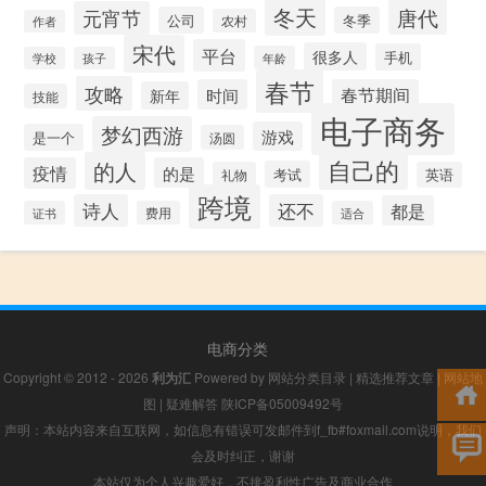
冬天
唐代
元宵节
公司
冬季
农村
作者
宋代
平台
很多人
手机
年龄
学校
孩子
春节
攻略
时间
春节期间
新年
技能
电子商务
梦幻西游
游戏
是一个
汤圆
自己的
的人
疫情
的是
考试
礼物
英语
跨境
诗人
还不
都是
证书
费用
适合
电商分类
Copyright © 2012 - 2026
利为汇
Powered by
网站分类目录
|
精选推荐文章
|
网站地
图
|
疑难解答
陕ICP备05009492号
声明：本站内容来自互联网，如信息有错误可发邮件到f_fb#foxmail.com说明，我们
会及时纠正，谢谢
本站仅为个人兴趣爱好，不接盈利性广告及商业合作