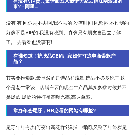
有没有VIP贵宾邀请函发来邀请大家去俏江南酒店的
事? - 阿里...
没有 有啊,你去不去啊,我不去的,没有时间啊,郁闷,不过我的
好像不是VIP的 我没有收到。真像只有朋友自己去了解
了。 去看看也没事啊!
有谁知道！护肤品OEM厂家如何打造电商爆款产
品？
其实要推爆款,最显然的是选品和流量,选品不必多说了,这
个是老生常谈。店铺主要的现金牛产品其实多数时候并不
是爆款,爆款的特征是高曝光率,高达单率。
举办年会尾牙，HR必看的网站有哪些?
尾牙年年有,如何变出新花样?弹指一挥间,又到了年终岁尾