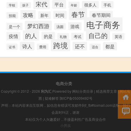
宋代
平台
很多人
手机
年龄
学校
孩子
春节
攻略
时间
春节期间
新年
技能
电子商务
梦幻西游
游戏
是一个
汤圆
自己的
的人
疫情
的是
考试
礼物
英语
跨境
诗人
还不
都是
证书
费用
适合
电商分类
Copyright © 2012 - 2026
利为汇
Powered by
网站分类目录
|
精选推荐文章
|
网站地
图
|
疑难解答
陕ICP备05009492号
声明：本站内容来自互联网，如信息有错误可发邮件到f_fb#foxmail.com说明，我们
会及时纠正，谢谢
本站仅为个人兴趣爱好，不接盈利性广告及商业合作
小男孩