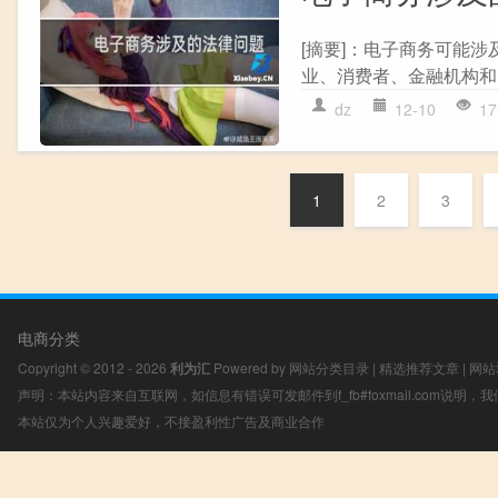
[摘要]：电子商务可能涉
业、消费者、金融机构和
dz
12-10
17
1
2
3
电商分类
Copyright © 2012 - 2026
利为汇
Powered by
网站分类目录
|
精选推荐文章
|
网站
声明：本站内容来自互联网，如信息有错误可发邮件到f_fb#foxmail.com说明
本站仅为个人兴趣爱好，不接盈利性广告及商业合作