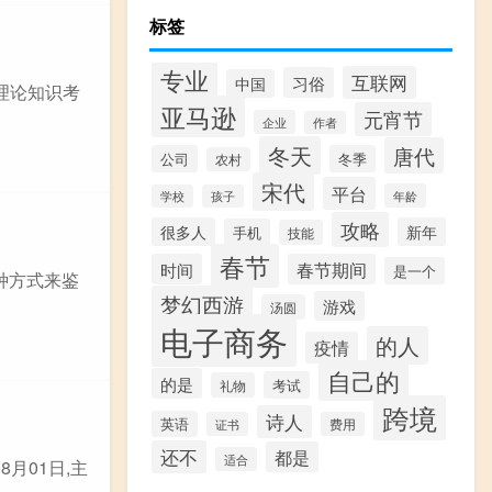
标签
专业
互联网
习俗
中国
为理论知识考
亚马逊
元宵节
企业
作者
冬天
唐代
公司
冬季
农村
宋代
平台
年龄
学校
孩子
攻略
很多人
新年
手机
技能
春节
时间
春节期间
是一个
几种方式来鉴
梦幻西游
游戏
汤圆
电子商务
的人
疫情
自己的
的是
考试
礼物
跨境
诗人
英语
证书
费用
还不
都是
适合
月01日,主