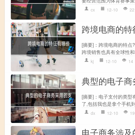
要经营范围为体育赛事策划
cx
12-10
22
跨境电商的特
[摘要]：跨境电商的特点
跨境销售也具有全球性和非
kj
12-10
14
典型的电子商
[摘要]：电子支付的类型
了,包括我也是拿个手机到
dx
12-10
19
电子商务涉及