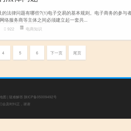
及的法律问题有哪些?(1)电子交易的基本规则。电子商务的参与者
网络服务商等主体之间必须建立起一套共...
922
电商知识
4
5
6
下一页
尾页
地图
|
疑难解答
陕ICP备05009492号
，我们会及时纠正，谢谢