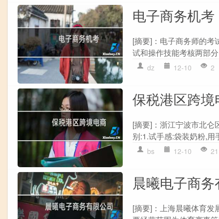
电子商务机考
[摘要]：电子商务师的考
试和操作技能考核两部分,
dz
12-10
2
保税港区跨境
[摘要]：浙江宁波市北仑区
别:1.试手感:袋装奶粉,
bs
12-10
21
晨曦电子商务
[摘要]：上海晨曦体育发