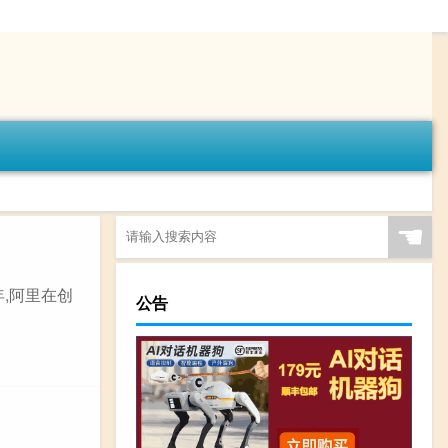
☚
年,阿里在创
公告