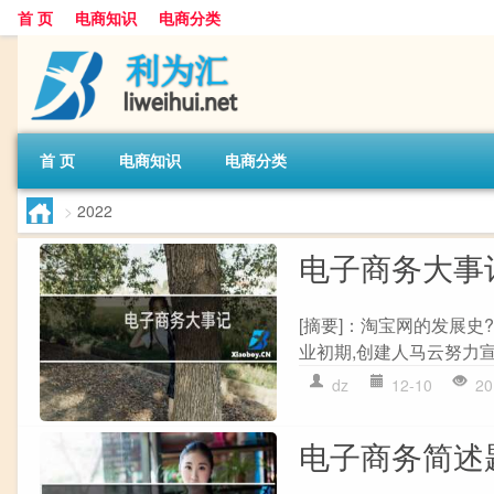
首 页
电商知识
电商分类
首 页
电商知识
电商分类
>
2022
电子商务大事
[摘要]：淘宝网的发展史
业初期,创建人马云努力宣
dz
12-10
20
电子商务简述