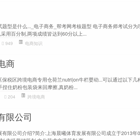
试题型是什么..._电子商务_帮考网考核题型 电子商务师考试分
采用百分制,两项成绩皆达到60分以上...
949
电商知识
电商
保税区跨境电商专用仓荷兰nutri|on牛栏婴幼...可以通过以下
用手捏住奶粉包装袋来回摩擦,真奶粉...
204
跨境电商
有限公司
展有限公司介绍?简介:上海晨曦体育发展有限公司成立于2013年08