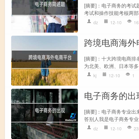
[摘要]：电子商务的考试
考试和操作技能考核两部分
dz
12-10
16
跨境电商海外
[摘要]：十大跨境电商排
为北美、欧洲、日本等多个
kj
12-10
1
电子商务的出
[摘要]：电子商务专业
答别人我是电子商务专业
dz
12-10
23