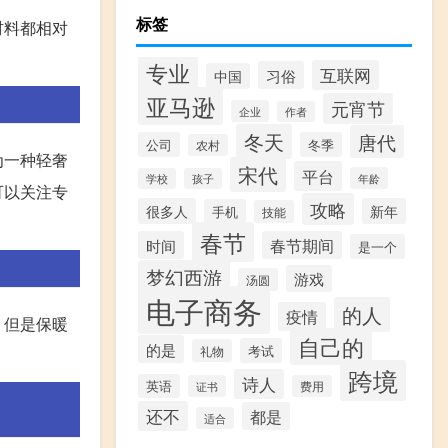
标签
材料都相对
专业
互联网
习俗
中国
亚马逊
元宵节
企业
作者
冬天
唐代
公司
冬季
农村
为一种轻奢
宋代
平台
年龄
学校
孩子
可以关注专
攻略
很多人
新年
手机
技能
春节
时间
春节期间
是一个
梦幻西游
游戏
汤圆
电子商务
的人
疫情
，但是保暖
自己的
的是
考试
礼物
跨境
诗人
英语
证书
费用
还不
都是
适合