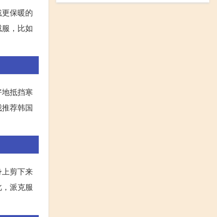
戴更保暖的
绒服，比如
好地抵挡寒
我推荐韩国
身上剪下来
此，派克服