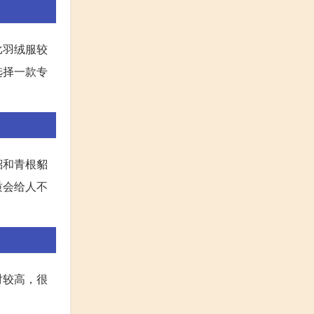
比羽绒服较
选择一款专
貂和青根貂
质会给人不
对较高，很