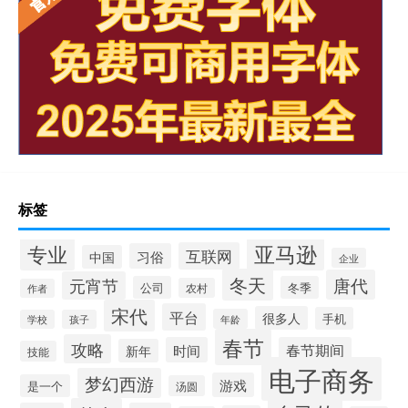
标签
专业
亚马逊
互联网
习俗
中国
企业
冬天
唐代
元宵节
公司
冬季
农村
作者
宋代
平台
很多人
手机
年龄
学校
孩子
春节
攻略
时间
春节期间
新年
技能
电子商务
梦幻西游
游戏
是一个
汤圆