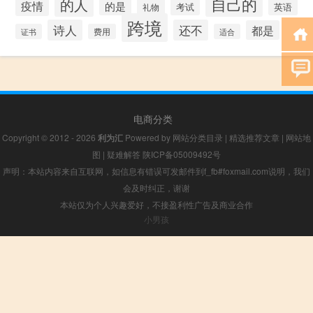
自己的
的人
疫情
的是
考试
礼物
英语
跨境
诗人
还不
都是
证书
费用
适合
电商分类
Copyright © 2012 - 2026
利为汇
Powered by
网站分类目录
|
精选推荐文章
|
网站地
图
|
疑难解答
陕ICP备05009492号
声明：本站内容来自互联网，如信息有错误可发邮件到f_fb#foxmail.com说明，我们
会及时纠正，谢谢
本站仅为个人兴趣爱好，不接盈利性广告及商业合作
小男孩