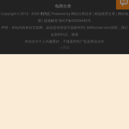
电商分类
Copyright © 2012 - 2026
利为汇
Powered by
网站分类目录
|
精选推荐文章
|
网站地
图
|
疑难解答
陕ICP备05009492号
声明：本站内容来自互联网，如信息有错误可发邮件到f_fb#foxmail.com说明，我们
会及时纠正，谢谢
本站仅为个人兴趣爱好，不接盈利性广告及商业合作
小男孩