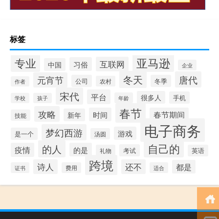
标签
专业
亚马逊
互联网
习俗
中国
企业
冬天
唐代
元宵节
公司
冬季
农村
作者
宋代
平台
很多人
手机
年龄
学校
孩子
春节
攻略
时间
春节期间
新年
技能
电子商务
梦幻西游
游戏
是一个
汤圆
自己的
的人
疫情
的是
考试
礼物
英语
跨境
诗人
还不
都是
证书
费用
适合