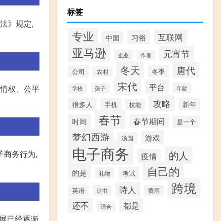
标签
法》规定,
专业
互联网
习俗
中国
亚马逊
元宵节
企业
作者
冬天
唐代
公司
冬季
农村
宋代
平台
知情权、公平
年龄
学校
孩子
攻略
很多人
新年
手机
技能
春节
时间
春节期间
是一个
梦幻西游
游戏
汤圆
电子商务
子商务行为,
的人
疫情
自己的
的是
考试
礼物
跨境
诗人
英语
证书
费用
还不
都是
适合
发展已经逐渐