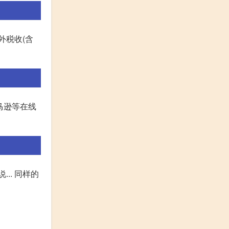
外税收(含
马逊等在线
.. 同样的