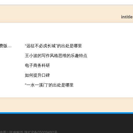
inti
usbeam加速器 V3.50 最新免费版（usbeam加速器 V3.50 最新免费版功能简介）
“远征不必戍长城”的出处是哪里
王小波的写作风格思维的乐趣特点
电子商务科研
如何提升口碑
“一水一溪门”的出处是哪里
地图
|
疑难解答
陕ICP备05009492号