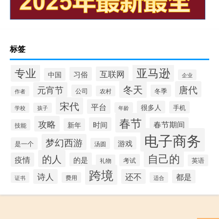
标签
专业
亚马逊
互联网
习俗
中国
企业
冬天
唐代
元宵节
公司
冬季
农村
作者
宋代
平台
很多人
手机
年龄
学校
孩子
春节
攻略
时间
春节期间
新年
技能
电子商务
梦幻西游
游戏
是一个
汤圆
自己的
的人
疫情
的是
考试
礼物
英语
跨境
诗人
还不
都是
证书
费用
适合