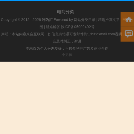
电商分类
Copyright © 2012 - 2026
利为汇
Powered by
网站分类目录
|
精选推荐文章
|
网站地
图
|
疑难解答
陕ICP备05009492号
声明：本站内容来自互联网，如信息有错误可发邮件到f_fb#foxmail.com说明，我们
会及时纠正，谢谢
本站仅为个人兴趣爱好，不接盈利性广告及商业合作
小男孩