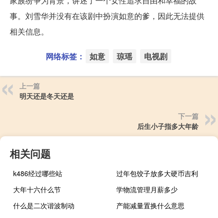
家族纷争为背景，讲述了一个女性追求自由和幸福的故
事。刘雪华并没有在该剧中扮演如意的爹，因此无法提供
相关信息。
网络标签：
如意
琼瑶
电视剧
上一篇
明天还是冬天还是
下一篇
后生小子指多大年龄
相关问题
k486经过哪些站
过年包饺子放多大硬币吉利
大年十六什么节
学物流管理月薪多少
什么是二次谐波制动
产能减量置换什么意思