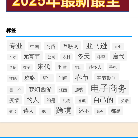
标签
专业
亚马逊
互联网
习俗
中国
企业
冬天
唐代
元宵节
公司
冬季
农村
作者
宋代
平台
很多人
手机
年龄
学校
孩子
春节
攻略
时间
春节期间
新年
技能
电子商务
梦幻西游
游戏
是一个
汤圆
自己的
的人
疫情
的是
考试
礼物
英语
跨境
诗人
还不
都是
证书
费用
适合