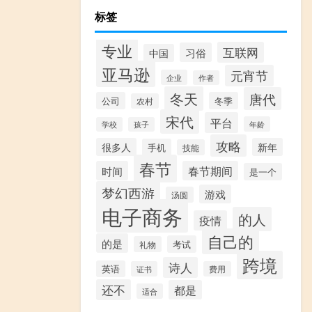
标签
专业
互联网
习俗
中国
亚马逊
元宵节
企业
作者
冬天
唐代
公司
冬季
农村
宋代
平台
年龄
学校
孩子
攻略
很多人
新年
手机
技能
春节
时间
春节期间
是一个
梦幻西游
游戏
汤圆
电子商务
的人
疫情
自己的
的是
考试
礼物
跨境
诗人
英语
证书
费用
还不
都是
适合