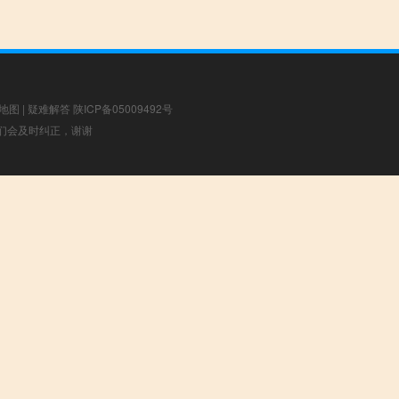
地图
|
疑难解答
陕ICP备05009492号
，我们会及时纠正，谢谢