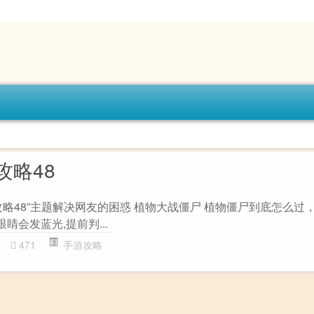
攻略48
略48”主题解决网友的困惑 植物大战僵尸 植物僵尸到底怎么过，
前眼睛会发蓝光,提前判...
0
471
手游攻略