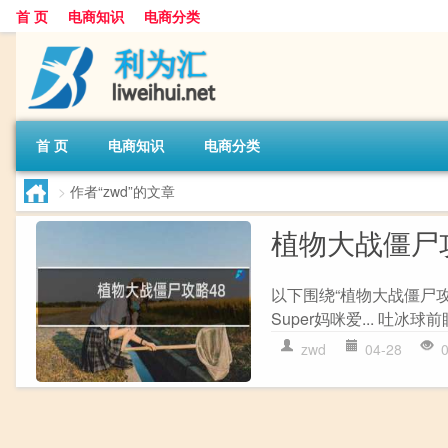
首 页
电商知识
电商分类
首 页
电商知识
电商分类
>
作者“zwd”的文章
植物大战僵尸
以下围绕“植物大战僵尸攻
Super妈咪爱... 吐冰球
zwd
04-28