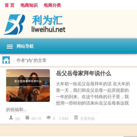
首 页
电商知识
电商分类
网站导航
>
作者“yfy”的文章
岳父岳母家拜年说什么
大年初一给岳父岳母拜年的话 在大年的
第一天，我们和岳父岳母一起庆祝新的
一年的到来。在这个特殊的日子里，我
想用一些特别的话来向岳父岳母表达我
的祝福和...
yfy
02-10
0
643
文章列表