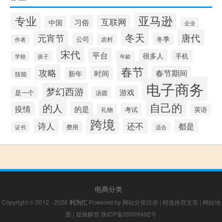
专业
亚马逊
互联网
习俗
中国
企业
冬天
唐代
元宵节
公司
冬季
农村
作者
宋代
平台
很多人
手机
年龄
学校
孩子
春节
攻略
时间
春节期间
新年
技能
电子商务
梦幻西游
游戏
是一个
汤圆
自己的
的人
疫情
的是
考试
礼物
英语
跨境
诗人
还不
都是
证书
费用
适合
电商分类
Copyright © 2012 - 2026
利为汇
Powered by
网站分类目录
|
精选推荐文章
|
网站地
图
|
疑难解答
陕ICP备05009492号