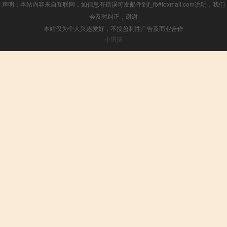
声明：本站内容来自互联网，如信息有错误可发邮件到f_fb#foxmail.com说明，我们
会及时纠正，谢谢
本站仅为个人兴趣爱好，不接盈利性广告及商业合作
小男孩