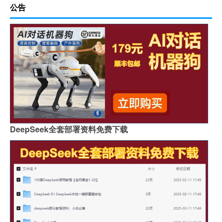
公告
DeepSeek全套部署资料免费下载